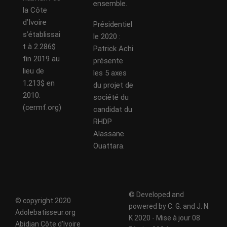
ensemble.
la Côte
d’Ivoire
Présidentiel
s’établissai
le 2020 :
t à 2.286$
Patrick Achi
fin 2019 au
présente
lieu de
les 5 axes
1.213$ en
du projet de
2010.
société du
(cermf.org)
candidat du
RHDP
Alassane
Ouattara.
© Developed and
© copyright 2020
powered by C. G. and J. N.
Adolebatisseur.org
K 2020 - Mise à jour 08
Abidjan Côte d'Ivoire