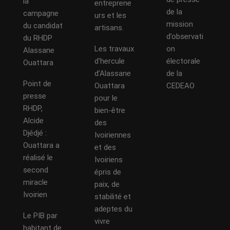
la
entreprene
de la
campagne
urs et les
mission
du candidat
artisans.
d’observati
du RHDP
Les travaux
on
Alassane
d’hercule
électorale
Ouattara
d’Alassane
de la
Point de
Ouattara
CEDEAO
presse
pour le
RHDP,
bien-être
Alcide
des
Djédjé :
Ivoiriennes
Ouattara a
et des
réalisé le
Ivoiriens
second
épris de
miracle
paix, de
Ivoirien
stabilité et
adeptes du
Le PIB par
vivre
habitant de