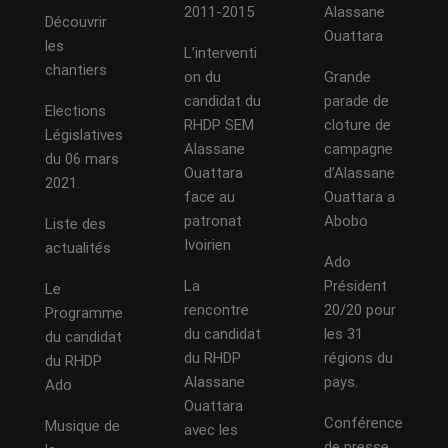
2011-2015
Alassane
Découvrir
Ouattara
les
L’interventi
chantiers
on du
Grande
candidat du
parade de
Elections
RHDP SEM
cloture de
Législatives
Alassane
campagne
du 06 mars
Ouattara
d’Alassane
2021.
face au
Ouattara a
patronat
Abobo
Liste des
Ivoirien
actualités
Ado
La
Président
Le
rencontre
20/20 pour
Programme
du candidat
les 31
du candidat
du RHDP
régions du
du RHDP
Alassane
pays.
Ado
Ouattara
Conférence
Musique de
avec les
de presse