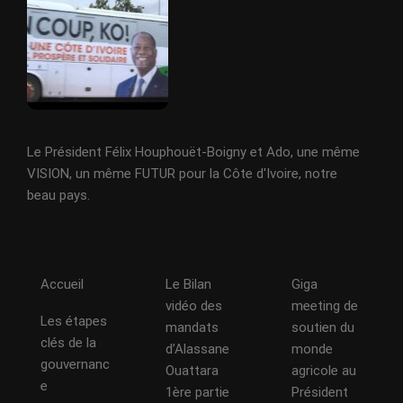
Le Président Félix Houphouët-Boigny et Ado, une même
VISION, un même FUTUR pour la Côte d'Ivoire, notre
beau pays.
Accueil
Le Bilan
Giga
vidéo des
meeting de
Les étapes
mandats
soutien du
clés de la
d’Alassane
monde
gouvernanc
Ouattara
agricole au
e
1ère partie
Président