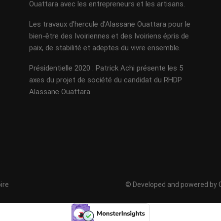
Ouattara avec les entrepreneurs et les artisans.
Les travaux d’hercule d’Alassane Ouattara pour le
bien-être des Ivoiriennes et des Ivoiriens épris de
paix, de stabilité et adeptes du vivre ensemble.
Présidentielle 2020 : Patrick Achi présente les 5
axes du projet de société du candidat du RHDP
Alassane Ouattara.
ire
© Developed and powered by C. 