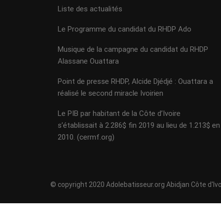
Liste des actualités
Le Programme du candidat du RHDP Ado
Musique de la campagne du candidat du RHDP
Alassane Ouattara
Point de presse RHDP, Alcide Djédjé : Ouattara a
réalisé le second miracle Ivoirien
Le PIB par habitant de la Côte d’Ivoire
s’établissait à 2.286$ fin 2019 au lieu de 1.213$ en
2010. (cermf.org)
© copyright 2020 Adolebatisseur.org Abidjan Côte d'Ivo