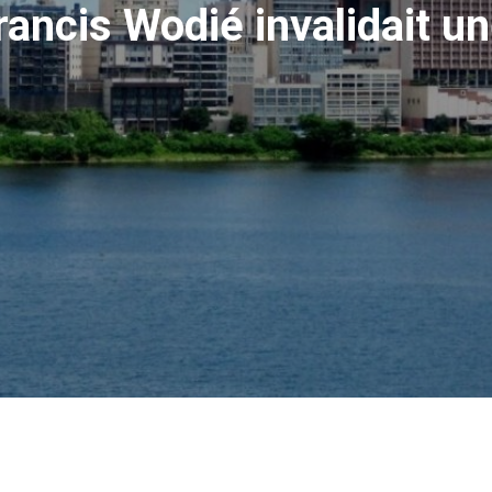
rancis Wodié invalidait u