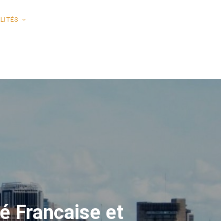
LITÉS
é Francaise et