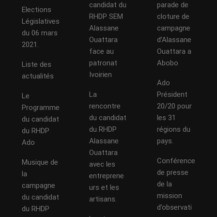
candidat du
parade de
Elections
RHDP SEM
cloture de
Législatives
Alassane
campagne
du 06 mars
Ouattara
d’Alassane
2021.
face au
Ouattara a
patronat
Abobo
Liste des
Ivoirien
actualités
Ado
La
Président
Le
rencontre
20/20 pour
Programme
du candidat
les 31
du candidat
du RHDP
régions du
du RHDP
Alassane
pays.
Ado
Ouattara
Conférence
Musique de
avec les
de presse
la
entreprene
de la
campagne
urs et les
mission
du candidat
artisans.
d’observati
du RHDP