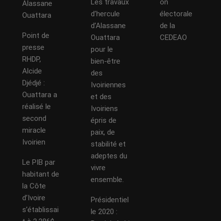
Les travaux
on
Alassane
d’hercule
électorale
Ouattara
d’Alassane
de la
Point de
Ouattara
CEDEAO
presse
pour le
RHDP,
bien-être
Alcide
des
Djédjé :
Ivoiriennes
Ouattara a
et des
réalisé le
Ivoiriens
second
épris de
miracle
paix, de
Ivoirien
stabilité et
adeptes du
Le PIB par
vivre
habitant de
ensemble.
la Côte
d’Ivoire
Présidentiel
s’établissai
le 2020 :