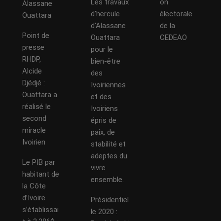
Les travaux
on
Alassane
d’hercule
électorale
Ouattara
d’Alassane
de la
Point de
Ouattara
CEDEAO
presse
pour le
RHDP,
bien-être
Alcide
des
Djédjé :
Ivoiriennes
Ouattara a
et des
réalisé le
Ivoiriens
second
épris de
miracle
paix, de
Ivoirien
stabilité et
adeptes du
Le PIB par
vivre
habitant de
ensemble.
la Côte
d’Ivoire
Présidentiel
s’établissai
le 2020 :