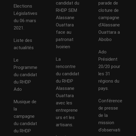
candidat du
parade de
Elections
RHDP SEM
cloture de
Législatives
Alassane
campagne
du 06 mars
Ouattara
d’Alassane
2021.
face au
Ouattara a
patronat
Abobo
Liste des
Ivoirien
actualités
Ado
La
Président
Le
rencontre
20/20 pour
Programme
du candidat
les 31
du candidat
du RHDP
régions du
du RHDP
Alassane
pays.
Ado
Ouattara
Conférence
Musique de
avec les
de presse
la
entreprene
de la
campagne
urs et les
mission
du candidat
artisans.
d’observati
du RHDP