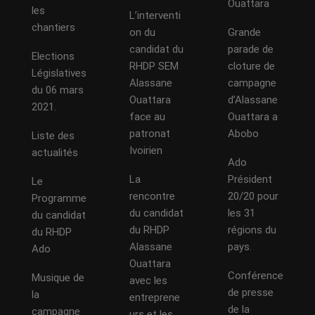
Ouattara
les
L’interventi
chantiers
on du
Grande
candidat du
parade de
Elections
RHDP SEM
cloture de
Législatives
Alassane
campagne
du 06 mars
Ouattara
d’Alassane
2021.
face au
Ouattara a
patronat
Abobo
Liste des
Ivoirien
actualités
Ado
La
Président
Le
rencontre
20/20 pour
Programme
du candidat
les 31
du candidat
du RHDP
régions du
du RHDP
Alassane
pays.
Ado
Ouattara
Conférence
Musique de
avec les
de presse
la
entreprene
de la
campagne
urs et les