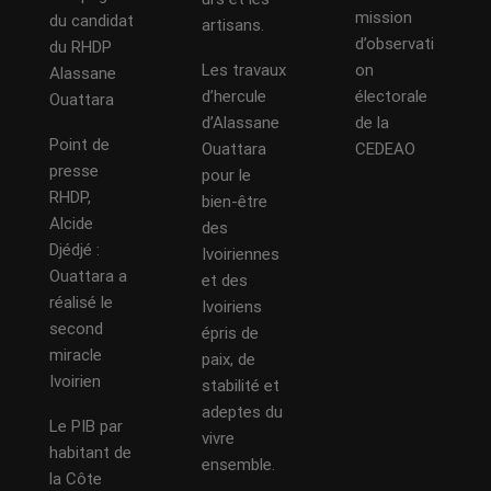
mission
du candidat
artisans.
d’observati
du RHDP
Les travaux
on
Alassane
d’hercule
électorale
Ouattara
d’Alassane
de la
Point de
Ouattara
CEDEAO
presse
pour le
RHDP,
bien-être
Alcide
des
Djédjé :
Ivoiriennes
Ouattara a
et des
réalisé le
Ivoiriens
second
épris de
miracle
paix, de
Ivoirien
stabilité et
adeptes du
Le PIB par
vivre
habitant de
ensemble.
la Côte