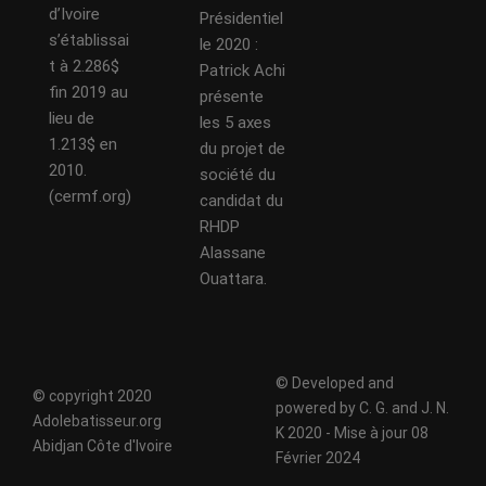
d’Ivoire
Présidentiel
s’établissai
le 2020 :
t à 2.286$
Patrick Achi
fin 2019 au
présente
lieu de
les 5 axes
1.213$ en
du projet de
2010.
société du
(cermf.org)
candidat du
RHDP
Alassane
Ouattara.
© Developed and
© copyright 2020
powered by C. G. and J. N.
Adolebatisseur.org
K 2020 - Mise à jour 08
Abidjan Côte d'Ivoire
Février 2024