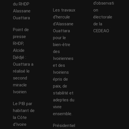
d’observati
du RHDP
Les travaux
on
Alassane
d’hercule
électorale
Ouattara
d’Alassane
de la
Point de
Ouattara
CEDEAO
presse
pour le
RHDP,
bien-être
Alcide
des
Djédjé :
Ivoiriennes
Ouattara a
et des
réalisé le
Ivoiriens
second
épris de
miracle
paix, de
Ivoirien
stabilité et
adeptes du
Le PIB par
vivre
habitant de
ensemble.
la Côte
d’Ivoire
Présidentiel