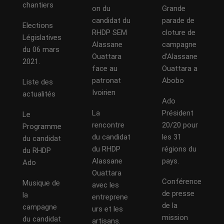
chantiers
on du
Grande
candidat du
parade de
Elections
RHDP SEM
cloture de
Législatives
Alassane
campagne
du 06 mars
Ouattara
d’Alassane
2021.
face au
Ouattara a
patronat
Abobo
Liste des
Ivoirien
actualités
Ado
La
Président
Le
rencontre
20/20 pour
Programme
du candidat
les 31
du candidat
du RHDP
régions du
du RHDP
Alassane
pays.
Ado
Ouattara
Conférence
Musique de
avec les
de presse
la
entreprene
de la
campagne
urs et les
mission
du candidat
artisans.