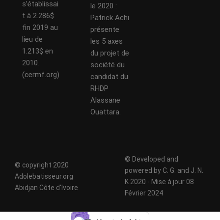
s’établissai
le 2020 :
t à 2.286$
Patrick Achi
fin 2019 au
présente
lieu de
les 5 axes
1.213$ en
du projet de
2010.
société du
(cermf.org)
candidat du
RHDP
Alassane
Ouattara.
© Developed and
© copyright 2020
powered by C. G. and J. N.
Adolebatisseur.org
K 2020 - Mise à jour 08
Abidjan Côte d'Ivoire
Février 2024