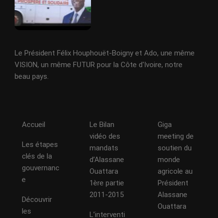
Le Président Félix Houphouët-Boigny et Ado, une même
VISION, un même FUTUR pour la Côte d'Ivoire, notre
beau pays.
Accueil
Le Bilan
Giga
vidéo des
meeting de
Les étapes
mandats
soutien du
clés de la
d’Alassane
monde
gouvernanc
Ouattara
agricole au
e
1ère partie
Président
2011-2015
Alassane
Découvrir
Ouattara
les
L’interventi