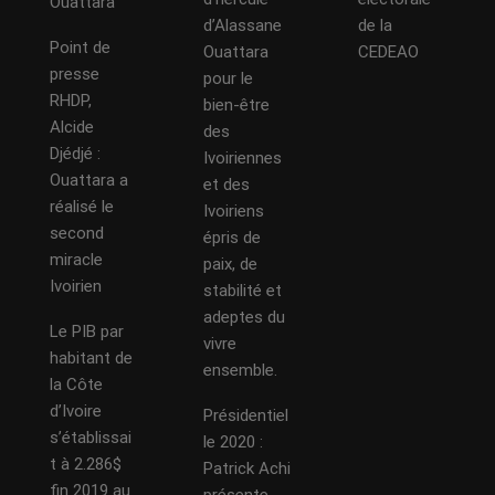
Ouattara
d’Alassane
de la
Point de
Ouattara
CEDEAO
presse
pour le
RHDP,
bien-être
Alcide
des
Djédjé :
Ivoiriennes
Ouattara a
et des
réalisé le
Ivoiriens
second
épris de
miracle
paix, de
Ivoirien
stabilité et
adeptes du
Le PIB par
vivre
habitant de
ensemble.
la Côte
d’Ivoire
Présidentiel
s’établissai
le 2020 :
t à 2.286$
Patrick Achi
fin 2019 au