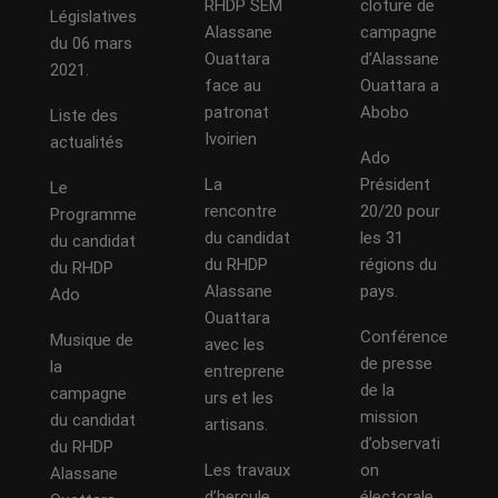
RHDP SEM
cloture de
Législatives
Alassane
campagne
du 06 mars
Ouattara
d’Alassane
2021.
face au
Ouattara a
patronat
Abobo
Liste des
Ivoirien
actualités
Ado
La
Président
Le
rencontre
20/20 pour
Programme
du candidat
les 31
du candidat
du RHDP
régions du
du RHDP
Alassane
pays.
Ado
Ouattara
Conférence
Musique de
avec les
de presse
la
entreprene
de la
campagne
urs et les
mission
du candidat
artisans.
d’observati
du RHDP
Les travaux
on
Alassane
d’hercule
électorale