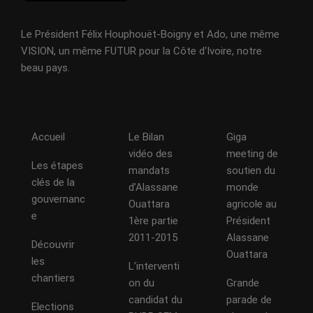
Le Président Félix Houphouët-Boigny et Ado, une même
VISION, un même FUTUR pour la Côte d'Ivoire, notre
beau pays.
Accueil
Le Bilan
Giga
vidéo des
meeting de
Les étapes
mandats
soutien du
clés de la
d’Alassane
monde
gouvernanc
Ouattara
agricole au
e
1ère partie
Président
2011-2015
Alassane
Découvrir
Ouattara
les
L’interventi
chantiers
on du
Grande
candidat du
parade de
Elections