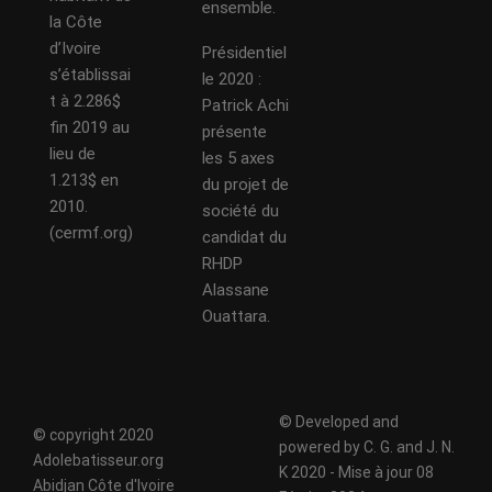
ensemble.
la Côte
d’Ivoire
Présidentiel
s’établissai
le 2020 :
t à 2.286$
Patrick Achi
fin 2019 au
présente
lieu de
les 5 axes
1.213$ en
du projet de
2010.
société du
(cermf.org)
candidat du
RHDP
Alassane
Ouattara.
© Developed and
© copyright 2020
powered by C. G. and J. N.
Adolebatisseur.org
K 2020 - Mise à jour 08
Abidjan Côte d'Ivoire