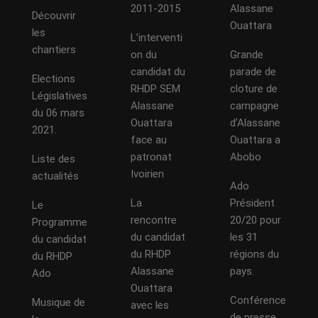
2011-2015
Alassane
Découvrir
Ouattara
les
L’interventi
chantiers
on du
Grande
candidat du
parade de
Elections
RHDP SEM
cloture de
Législatives
Alassane
campagne
du 06 mars
Ouattara
d’Alassane
2021.
face au
Ouattara a
patronat
Abobo
Liste des
Ivoirien
actualités
Ado
La
Président
Le
rencontre
20/20 pour
Programme
du candidat
les 31
du candidat
du RHDP
régions du
du RHDP
Alassane
pays.
Ado
Ouattara
Conférence
Musique de
avec les
de presse