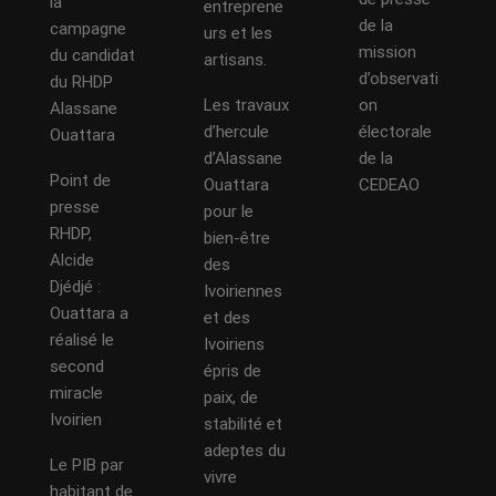
la
entreprene
de la
campagne
urs et les
mission
du candidat
artisans.
d’observati
du RHDP
Les travaux
on
Alassane
d’hercule
électorale
Ouattara
d’Alassane
de la
Point de
Ouattara
CEDEAO
presse
pour le
RHDP,
bien-être
Alcide
des
Djédjé :
Ivoiriennes
Ouattara a
et des
réalisé le
Ivoiriens
second
épris de
miracle
paix, de
Ivoirien
stabilité et
adeptes du
Le PIB par
vivre
habitant de