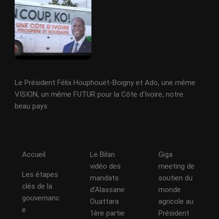
Le Président Félix Houphouët-Boigny et Ado, une même
VISION, un même FUTUR pour la Côte d'Ivoire, notre
beau pays.
Accueil
Le Bilan
Giga
vidéo des
meeting de
Les étapes
mandats
soutien du
clés de la
d’Alassane
monde
gouvernanc
Ouattara
agricole au
e
1ère partie
Président