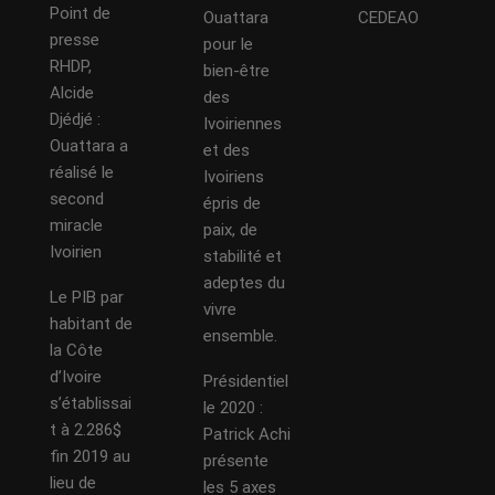
Point de
Ouattara
CEDEAO
presse
pour le
RHDP,
bien-être
Alcide
des
Djédjé :
Ivoiriennes
Ouattara a
et des
réalisé le
Ivoiriens
second
épris de
miracle
paix, de
Ivoirien
stabilité et
adeptes du
Le PIB par
vivre
habitant de
ensemble.
la Côte
d’Ivoire
Présidentiel
s’établissai
le 2020 :
t à 2.286$
Patrick Achi
fin 2019 au
présente
lieu de
les 5 axes