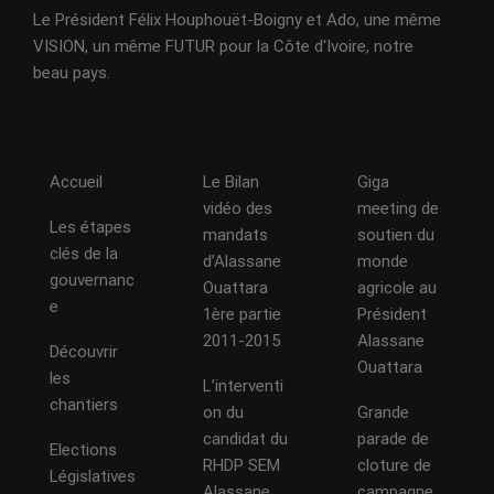
Le Président Félix Houphouët-Boigny et Ado, une même
VISION, un même FUTUR pour la Côte d'Ivoire, notre
beau pays.
Accueil
Le Bilan
Giga
vidéo des
meeting de
Les étapes
mandats
soutien du
clés de la
d’Alassane
monde
gouvernanc
Ouattara
agricole au
e
1ère partie
Président
2011-2015
Alassane
Découvrir
Ouattara
les
L’interventi
chantiers
on du
Grande
candidat du
parade de
Elections
RHDP SEM
cloture de
Législatives
Alassane
campagne