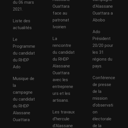
du 06 mars
Ouattara
d’Alassane
2021.
face au
Ouattara a
patronat
Abobo
Liste des
Ivoirien
actualités
Ado
La
Président
Le
rencontre
20/20 pour
Programme
du candidat
les 31
du candidat
du RHDP
régions du
du RHDP
Alassane
pays.
Ado
Ouattara
Conférence
Musique de
avec les
de presse
la
entreprene
de la
campagne
urs et les
mission
du candidat
artisans.
d’observati
du RHDP
Les travaux
on
Alassane
d’hercule
électorale
Ouattara
d’Alassane
de la