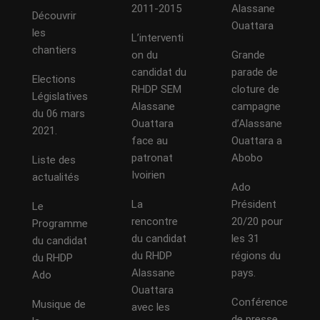
2011-2015
Alassane
Découvrir
Ouattara
les
L’interventi
chantiers
on du
Grande
candidat du
parade de
Elections
RHDP SEM
cloture de
Législatives
Alassane
campagne
du 06 mars
Ouattara
d’Alassane
2021.
face au
Ouattara a
patronat
Abobo
Liste des
Ivoirien
actualités
Ado
La
Président
Le
rencontre
20/20 pour
Programme
du candidat
les 31
du candidat
du RHDP
régions du
du RHDP
Alassane
pays.
Ado
Ouattara
Conférence
Musique de
avec les
de presse