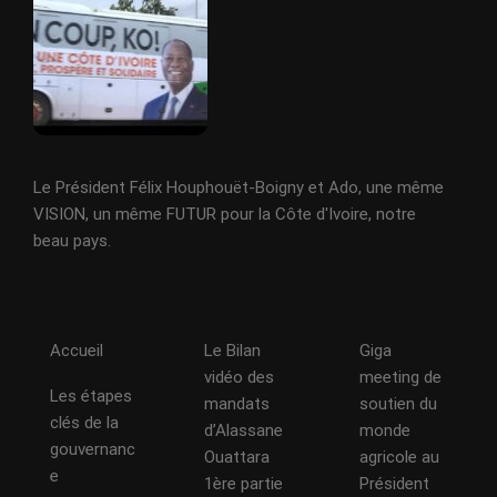
Le Président Félix Houphouët-Boigny et Ado, une même
VISION, un même FUTUR pour la Côte d'Ivoire, notre
beau pays.
Accueil
Le Bilan
Giga
vidéo des
meeting de
Les étapes
mandats
soutien du
clés de la
d’Alassane
monde
gouvernanc
Ouattara
agricole au
e
1ère partie
Président