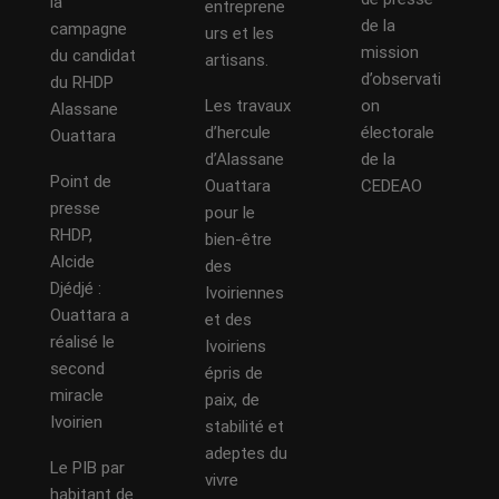
la
entreprene
de la
campagne
urs et les
mission
du candidat
artisans.
d’observati
du RHDP
Les travaux
on
Alassane
d’hercule
électorale
Ouattara
d’Alassane
de la
Point de
Ouattara
CEDEAO
presse
pour le
RHDP,
bien-être
Alcide
des
Djédjé :
Ivoiriennes
Ouattara a
et des
réalisé le
Ivoiriens
second
épris de
miracle
paix, de
Ivoirien
stabilité et
adeptes du
Le PIB par
vivre
habitant de