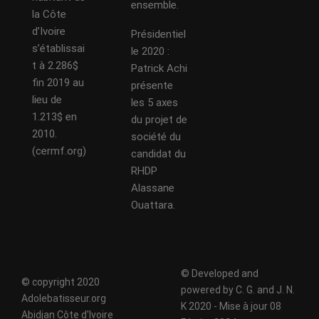
ensemble.
la Côte
d’Ivoire
Présidentiel
s’établissai
le 2020 :
t à 2.286$
Patrick Achi
fin 2019 au
présente
lieu de
les 5 axes
1.213$ en
du projet de
2010.
société du
(cermf.org)
candidat du
RHDP
Alassane
Ouattara.
© Developed and
© copyright 2020
powered by C. G. and J. N.
Adolebatisseur.org
K 2020 - Mise à jour 08
Abidjan Côte d'Ivoire