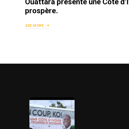
Ouattara présente une Côte d’I
prospère.
SEE MORE