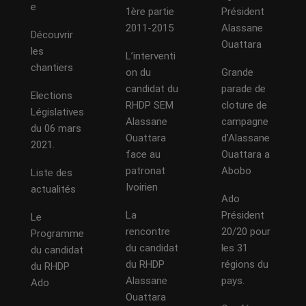
e
1ère partie
Président
2011-2015
Alassane
Découvrir
Ouattara
les
L’interventi
chantiers
on du
Grande
candidat du
parade de
Elections
RHDP SEM
cloture de
Législatives
Alassane
campagne
du 06 mars
Ouattara
d’Alassane
2021.
face au
Ouattara a
patronat
Abobo
Liste des
Ivoirien
actualités
Ado
La
Président
Le
rencontre
20/20 pour
Programme
du candidat
les 31
du candidat
du RHDP
régions du
du RHDP
Alassane
pays.
Ado
Ouattara