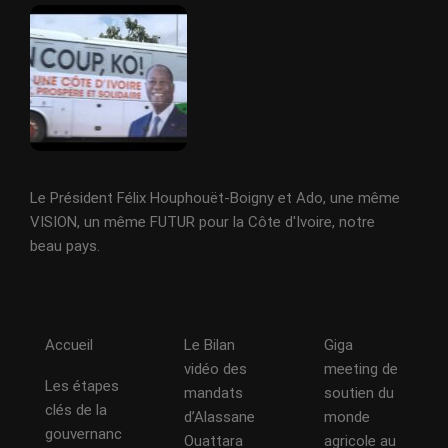
Le Président Félix Houphouët-Boigny et Ado, une même
VISION, un même FUTUR pour la Côte d'Ivoire, notre
beau pays.
Accueil
Le Bilan
Giga
vidéo des
meeting de
Les étapes
mandats
soutien du
clés de la
d’Alassane
monde
gouvernanc
Ouattara
agricole au