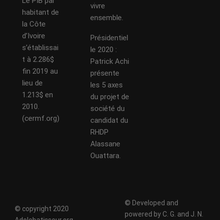
Le PIB par
vivre
habitant de
ensemble.
la Côte
d’Ivoire
Présidentiel
s’établissai
le 2020 :
t à 2.286$
Patrick Achi
fin 2019 au
présente
lieu de
les 5 axes
1.213$ en
du projet de
2010.
société du
(cermf.org)
candidat du
RHDP
Alassane
Ouattara.
© Developed and
© copyright 2020
powered by C. G. and J. N.
Adolebatisseur.org