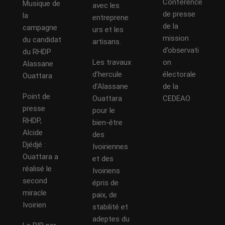
Conférence
Musique de
avec les
de presse
la
entreprene
de la
campagne
urs et les
mission
du candidat
artisans.
d’observati
du RHDP
Les travaux
on
Alassane
d’hercule
électorale
Ouattara
d’Alassane
de la
Point de
Ouattara
CEDEAO
presse
pour le
RHDP,
bien-être
Alcide
des
Djédjé :
Ivoiriennes
Ouattara a
et des
réalisé le
Ivoiriens
second
épris de
miracle
paix, de
Ivoirien
stabilité et
adeptes du