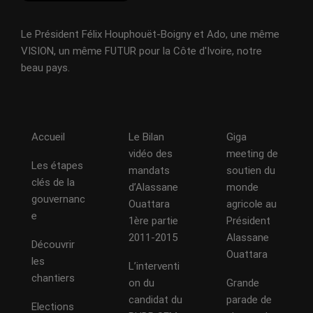
Le Président Félix Houphouët-Boigny et Ado, une même
VISION, un même FUTUR pour la Côte d'Ivoire, notre
beau pays.
Accueil
Le Bilan
Giga
vidéo des
meeting de
Les étapes
mandats
soutien du
clés de la
d’Alassane
monde
gouvernanc
Ouattara
agricole au
e
1ère partie
Président
2011-2015
Alassane
Découvrir
Ouattara
les
L’interventi
chantiers
on du
Grande
candidat du
parade de
Elections