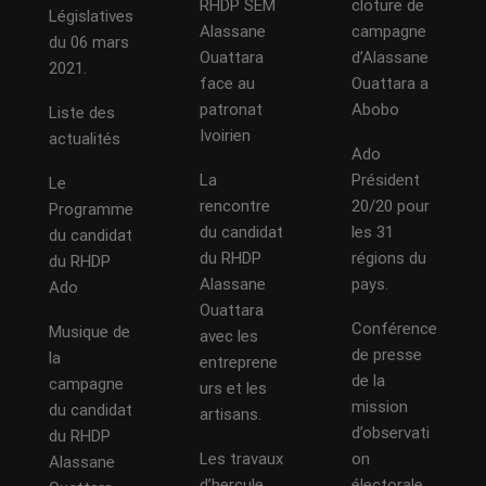
RHDP SEM
cloture de
Législatives
Alassane
campagne
du 06 mars
Ouattara
d’Alassane
2021.
face au
Ouattara a
patronat
Abobo
Liste des
Ivoirien
actualités
Ado
La
Président
Le
rencontre
20/20 pour
Programme
du candidat
les 31
du candidat
du RHDP
régions du
du RHDP
Alassane
pays.
Ado
Ouattara
Conférence
Musique de
avec les
de presse
la
entreprene
de la
campagne
urs et les
mission
du candidat
artisans.
d’observati
du RHDP
Les travaux
on
Alassane
d’hercule
électorale