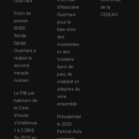
Ouattara
d’Alassane
de la
Point de
Ouattara
CEDEAO
presse
pour le
RHDP,
bien-être
Alcide
des
Djédjé :
Ivoiriennes
Ouattara a
et des
réalisé le
Ivoiriens
second
épris de
miracle
paix, de
Ivoirien
stabilité et
adeptes du
Le PIB par
vivre
habitant de
ensemble.
la Côte
d’Ivoire
Présidentiel
s’établissai
le 2020 :
t à 2.286$
Patrick Achi
fin 2019 au