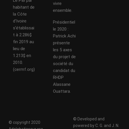
Le PIB par
vivre
habitant de
ensemble.
la Côte
d’Ivoire
Présidentiel
s’établissai
le 2020 :
t à 2.286$
Patrick Achi
fin 2019 au
présente
lieu de
les 5 axes
1.213$ en
du projet de
2010.
société du
(cermf.org)
candidat du
RHDP
Alassane
Ouattara.
© Developed and
© copyright 2020
powered by C. G. and J. N.
Adolebatisseur.org