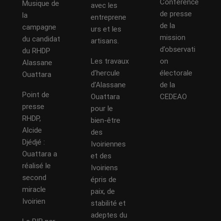
Conférence
Musique de
avec les
de presse
la
entreprene
de la
campagne
urs et les
mission
du candidat
artisans.
d’observati
du RHDP
Les travaux
on
Alassane
d’hercule
électorale
Ouattara
d’Alassane
de la
Point de
Ouattara
CEDEAO
presse
pour le
RHDP,
bien-être
Alcide
des
Djédjé :
Ivoiriennes
Ouattara a
et des
réalisé le
Ivoiriens
second
épris de
miracle
paix, de
Ivoirien
stabilité et
adeptes du