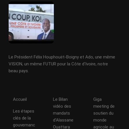
Le Président Félix Houphouët-Boigny et Ado, une même
VISION, un même FUTUR pour la Côte d'Ivoire, notre
beau pays.
Accueil
Le Bilan
Giga
vidéo des
meeting de
Les étapes
mandats
soutien du
clés de la
d’Alassane
monde
gouvernanc
Ouattara
agricole au