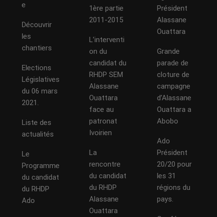
e
1ère partie
Président
2011-2015
Alassane
Découvrir
Ouattara
les
L’interventi
chantiers
on du
Grande
candidat du
parade de
Elections
RHDP SEM
cloture de
Législatives
Alassane
campagne
du 06 mars
Ouattara
d’Alassane
2021.
face au
Ouattara a
patronat
Abobo
Liste des
Ivoirien
actualités
Ado
La
Président
Le
rencontre
20/20 pour
Programme
du candidat
les 31
du candidat
du RHDP
régions du
du RHDP
Alassane
pays.
Ado
Ouattara