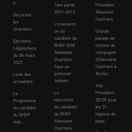
e
1ère partie
Président
2011-2015
Alassane
Découvrir
Ouattara
les
L’interventi
chantiers
on du
Grande
candidat du
parade de
Elections
RHDP SEM
cloture de
Législatives
Alassane
campagne
du 06 mars
Ouattara
d’Alassane
2021.
face au
Ouattara a
patronat
Abobo
Liste des
Ivoirien
actualités
Ado
La
Président
Le
rencontre
20/20 pour
Programme
du candidat
les 31
du candidat
du RHDP
régions du
du RHDP
Alassane
pays.
Ado
Ouattara