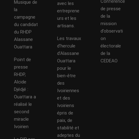
Conférence
Musique de
avec les
de presse
la
entreprene
de la
campagne
urs et les
mission
du candidat
artisans.
d’observati
du RHDP
Les travaux
on
Alassane
d’hercule
électorale
Ouattara
d’Alassane
de la
Point de
Ouattara
CEDEAO
presse
pour le
RHDP,
bien-être
Alcide
des
Djédjé :
Ivoiriennes
Ouattara a
et des
réalisé le
Ivoiriens
second
épris de
miracle
paix, de
Ivoirien
stabilité et
adeptes du