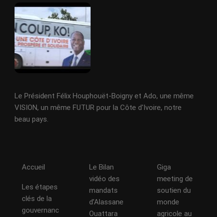
Le Président Félix Houphouët-Boigny et Ado, une même
VISION, un même FUTUR pour la Côte d'Ivoire, notre
beau pays.
Accueil
Le Bilan
Giga
vidéo des
meeting de
Les étapes
mandats
soutien du
clés de la
d’Alassane
monde
gouvernanc
Ouattara
agricole au