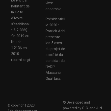
Le PIB par
vivre
habitant de
ensemble.
la Côte
d’Ivoire
Présidentiel
s’établissai
le 2020 :
t à 2.286$
Patrick Achi
fin 2019 au
présente
lieu de
les 5 axes
1.213$ en
du projet de
2010.
société du
(cermf.org)
candidat du
RHDP
Alassane
Ouattara.
© Developed and
© copyright 2020
powered by C. G. and J. N.
Adolebatisseur.org