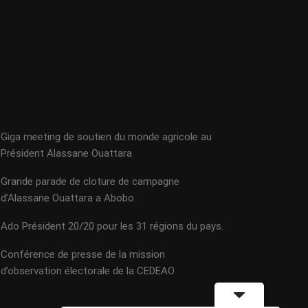
Giga meeting de soutien du monde agricole au
Président Alassane Ouattara
Grande parade de cloture de campagne
d’Alassane Ouattara a Abobo
Ado Président 20/20 pour les 31 régions du pays.
Conférence de presse de la mission
d’observation électorale de la CEDEAO