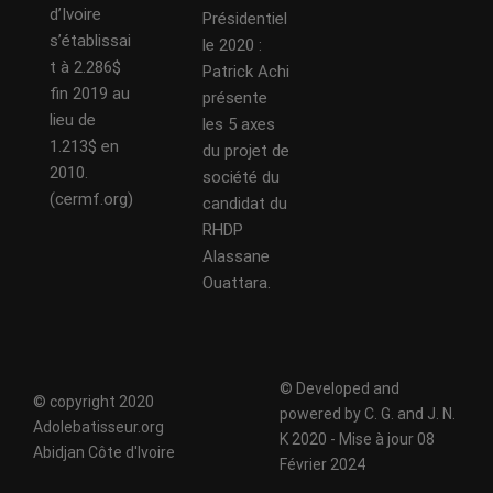
d’Ivoire
Présidentiel
s’établissai
le 2020 :
t à 2.286$
Patrick Achi
fin 2019 au
présente
lieu de
les 5 axes
1.213$ en
du projet de
2010.
société du
(cermf.org)
candidat du
RHDP
Alassane
Ouattara.
© Developed and
© copyright 2020
powered by C. G. and J. N.
Adolebatisseur.org
K 2020 - Mise à jour 08
Abidjan Côte d'Ivoire
Février 2024