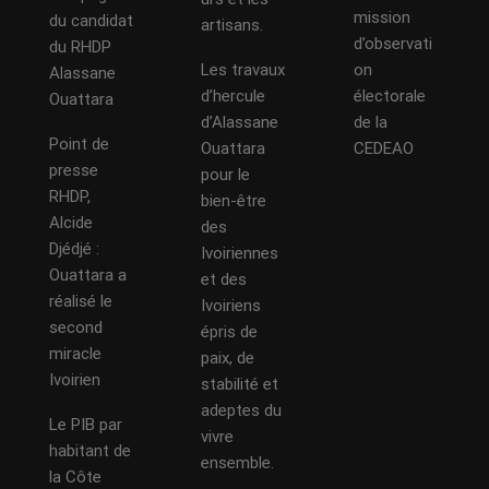
mission
du candidat
artisans.
d’observati
du RHDP
Les travaux
on
Alassane
d’hercule
électorale
Ouattara
d’Alassane
de la
Point de
Ouattara
CEDEAO
presse
pour le
RHDP,
bien-être
Alcide
des
Djédjé :
Ivoiriennes
Ouattara a
et des
réalisé le
Ivoiriens
second
épris de
miracle
paix, de
Ivoirien
stabilité et
adeptes du
Le PIB par
vivre
habitant de
ensemble.
la Côte