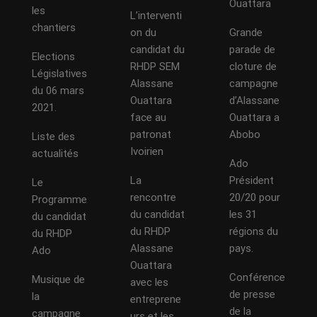
Ouattara
les
L’interventi
chantiers
on du
Grande
candidat du
parade de
Elections
RHDP SEM
cloture de
Législatives
Alassane
campagne
du 06 mars
Ouattara
d’Alassane
2021.
face au
Ouattara a
patronat
Abobo
Liste des
Ivoirien
actualités
Ado
La
Président
Le
rencontre
20/20 pour
Programme
du candidat
les 31
du candidat
du RHDP
régions du
du RHDP
Alassane
pays.
Ado
Ouattara
Conférence
Musique de
avec les
de presse
la
entreprene
de la
campagne
urs et les