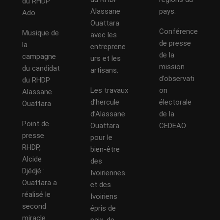
du RHDP
Alassane
pays.
Ado
Ouattara
Conférence
Musique de
avec les
de presse
la
entreprene
de la
campagne
urs et les
mission
du candidat
artisans.
d’observati
du RHDP
Les travaux
on
Alassane
d’hercule
électorale
Ouattara
d’Alassane
de la
Point de
Ouattara
CEDEAO
presse
pour le
RHDP,
bien-être
Alcide
des
Djédjé :
Ivoiriennes
Ouattara a
et des
réalisé le
Ivoiriens
second
épris de
miracle