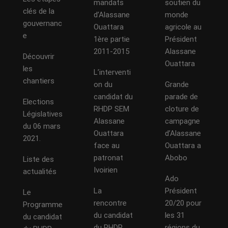
mandats
soutien du
clés de la
d’Alassane
monde
gouvernanc
Ouattara
agricole au
e
1ère partie
Président
2011-2015
Alassane
Découvrir
Ouattara
les
L’interventi
chantiers
on du
Grande
candidat du
parade de
Elections
RHDP SEM
cloture de
Législatives
Alassane
campagne
du 06 mars
Ouattara
d’Alassane
2021.
face au
Ouattara a
patronat
Abobo
Liste des
Ivoirien
actualités
Ado
La
Président
Le
rencontre
20/20 pour
Programme
du candidat
les 31
du candidat
du RHDP
régions du