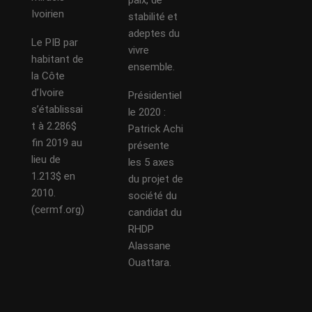
paix, de
Ivoirien
stabilité et
adeptes du
Le PIB par
vivre
habitant de
ensemble.
la Côte
d’Ivoire
Présidentiel
s’établissai
le 2020 :
t à 2.286$
Patrick Achi
fin 2019 au
présente
lieu de
les 5 axes
1.213$ en
du projet de
2010.
société du
(cermf.org)
candidat du
RHDP
Alassane
Ouattara.