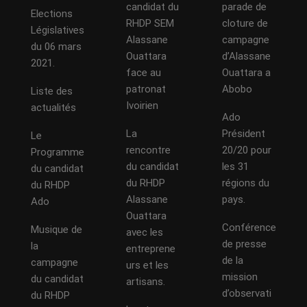
candidat du
parade de
Elections
RHDP SEM
cloture de
Législatives
Alassane
campagne
du 06 mars
Ouattara
d’Alassane
2021.
face au
Ouattara a
patronat
Abobo
Liste des
Ivoirien
actualités
Ado
La
Président
Le
rencontre
20/20 pour
Programme
du candidat
les 31
du candidat
du RHDP
régions du
du RHDP
Alassane
pays.
Ado
Ouattara
Conférence
Musique de
avec les
de presse
la
entreprene
de la
campagne
urs et les
mission
du candidat
artisans.
d’observati
du RHDP