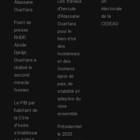
Les travaux
on
Alassane
d’hercule
électorale
Ouattara
d’Alassane
de la
Point de
Ouattara
CEDEAO
presse
pour le
RHDP,
bien-être
Alcide
des
Djédjé :
Ivoiriennes
Ouattara a
et des
réalisé le
Ivoiriens
second
épris de
miracle
paix, de
Ivoirien
stabilité et
adeptes du
Le PIB par
vivre
habitant de
ensemble.
la Côte
d’Ivoire
Présidentiel
s’établissai
le 2020 :