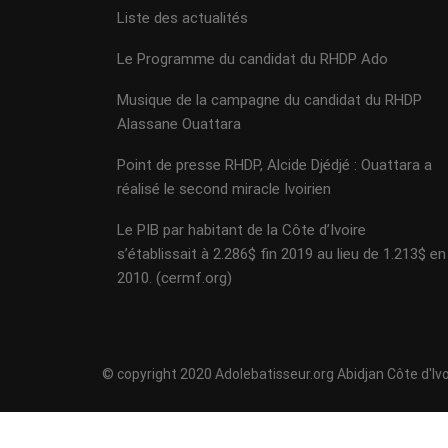
Liste des actualités
Le Programme du candidat du RHDP Ado
Musique de la campagne du candidat du RHDP
Alassane Ouattara
Point de presse RHDP, Alcide Djédjé : Ouattara a
réalisé le second miracle Ivoirien
Le PIB par habitant de la Côte d’Ivoire
s’établissait à 2.286$ fin 2019 au lieu de 1.213$ en
2010. (cermf.org)
© copyright 2020 Adolebatisseur.org Abidjan Côte d'Ivo