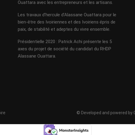
Ouattara avec les entrepreneurs et les artisans.
Les travaux d’hercule d’Alassane Ouattara pour le
bien-être des Ivoiriennes et des Ivoiriens épris de
paix, de stabilité et adeptes du vivre ensemble.
Présidentielle 2020 : Patrick Achi présente les 5
axes du projet de société du candidat du RHDP
Alassane Ouattara.
ire
© Developed and powered by C. 