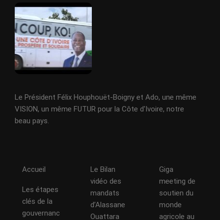
Le Président Félix Houphouët-Boigny et Ado, une même
VISION, un même FUTUR pour la Côte d'Ivoire, notre
beau pays.
Accueil
Le Bilan
Giga
vidéo des
meeting de
Les étapes
mandats
soutien du
clés de la
d’Alassane
monde
gouvernanc
Ouattara
agricole au