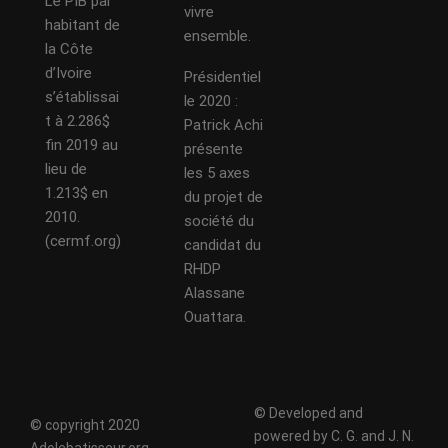
Le PIB par
vivre
habitant de
ensemble.
la Côte
d’Ivoire
Présidentiel
s’établissai
le 2020 :
t à 2.286$
Patrick Achi
fin 2019 au
présente
lieu de
les 5 axes
1.213$ en
du projet de
2010.
société du
(cermf.org)
candidat du
RHDP
Alassane
Ouattara.
© Developed and
© copyright 2020
powered by C. G. and J. N.
Adolebatisseur.org