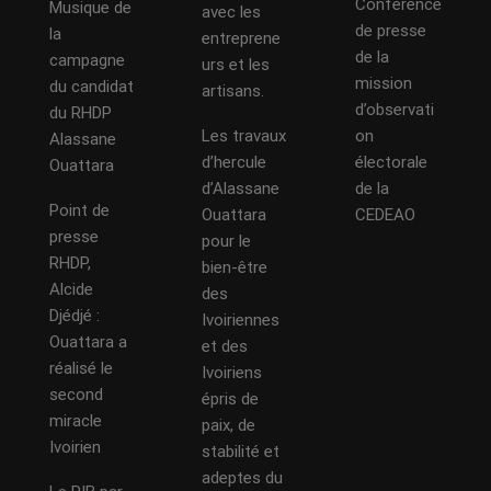
Conférence
Musique de
avec les
de presse
la
entreprene
de la
campagne
urs et les
mission
du candidat
artisans.
d’observati
du RHDP
Les travaux
on
Alassane
d’hercule
électorale
Ouattara
d’Alassane
de la
Point de
Ouattara
CEDEAO
presse
pour le
RHDP,
bien-être
Alcide
des
Djédjé :
Ivoiriennes
Ouattara a
et des
réalisé le
Ivoiriens
second
épris de
miracle
paix, de
Ivoirien
stabilité et
adeptes du