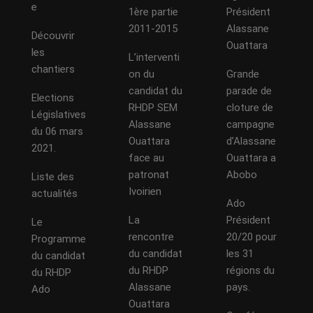
e
1ère partie
Président
2011-2015
Alassane
Découvrir
Ouattara
les
L’interventi
chantiers
on du
Grande
candidat du
parade de
Elections
RHDP SEM
cloture de
Législatives
Alassane
campagne
du 06 mars
Ouattara
d’Alassane
2021.
face au
Ouattara a
patronat
Abobo
Liste des
Ivoirien
actualités
Ado
La
Président
Le
rencontre
20/20 pour
Programme
du candidat
les 31
du candidat
du RHDP
régions du
du RHDP
Alassane
pays.
Ado
Ouattara