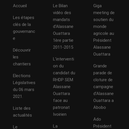
Accueil
Le Bilan
Giga
vidéo des
meeting de
Les étapes
mandats
soutien du
clés de la
d’Alassane
monde
gouvernanc
Ouattara
agricole au
e
1ère partie
Président
2011-2015
Alassane
Découvrir
Ouattara
les
L’interventi
chantiers
on du
Grande
candidat du
parade de
Elections
RHDP SEM
cloture de
Législatives
Alassane
campagne
du 06 mars
Ouattara
d’Alassane
2021.
face au
Ouattara a
patronat
Abobo
Liste des
Ivoirien
actualités
Ado
La
Président
Le