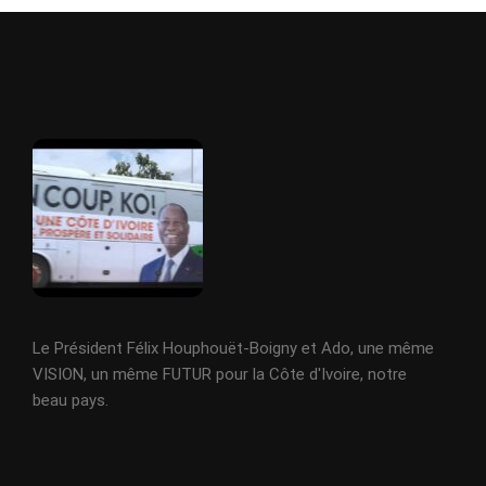
Le Président Félix Houphouët-Boigny et Ado, une même
VISION, un même FUTUR pour la Côte d'Ivoire, notre
beau pays.