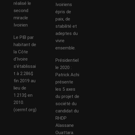
réalisé le
Ivoiriens
second
épris de
miracle
paix, de
Ivoirien
stabilité et
adeptes du
Le PIB par
vivre
habitant de
ensemble.
la Côte
d’Ivoire
Présidentiel
s’établissai
le 2020 :
t à 2.286$
Patrick Achi
fin 2019 au
présente
lieu de
les 5 axes
1.213$ en
du projet de
2010.
société du
(cermf.org)
candidat du
RHDP
Alassane
Ouattara.