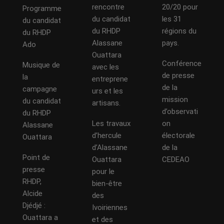
rencontre
20/20 pour
Programme
du candidat
les 31
du candidat
du RHDP
régions du
du RHDP
Alassane
pays.
Ado
Ouattara
Conférence
Musique de
avec les
de presse
la
entreprene
de la
campagne
urs et les
mission
du candidat
artisans.
d’observati
du RHDP
Les travaux
on
Alassane
d’hercule
électorale
Ouattara
d’Alassane
de la
Point de
Ouattara
CEDEAO
presse
pour le
RHDP,
bien-être
Alcide
des
Djédjé :
Ivoiriennes
Ouattara a
et des