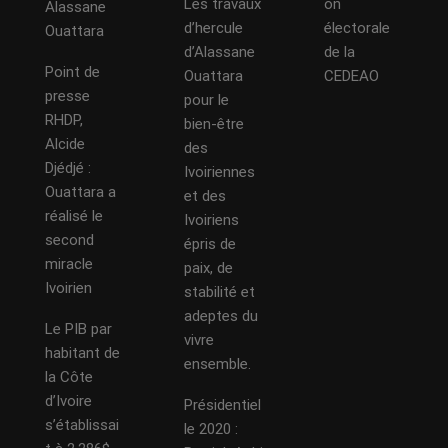
Les travaux
on
Alassane
d’hercule
électorale
Ouattara
d’Alassane
de la
Point de
Ouattara
CEDEAO
presse
pour le
RHDP,
bien-être
Alcide
des
Djédjé :
Ivoiriennes
Ouattara a
et des
réalisé le
Ivoiriens
second
épris de
miracle
paix, de
Ivoirien
stabilité et
adeptes du
Le PIB par
vivre
habitant de
ensemble.
la Côte
d’Ivoire
Présidentiel
s’établissai
le 2020 :