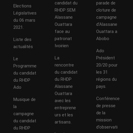
candidat du
parade de
Elections
RHDP SEM
cloture de
Législatives
Alassane
campagne
du 06 mars
Ouattara
d’Alassane
2021.
face au
Ouattara a
patronat
Abobo
Liste des
Ivoirien
actualités
Ado
La
Président
Le
rencontre
20/20 pour
Programme
du candidat
les 31
du candidat
du RHDP
régions du
du RHDP
Alassane
pays.
Ado
Ouattara
Conférence
Musique de
avec les
de presse
la
entreprene
de la
campagne
urs et les
mission
du candidat
artisans.
d’observati
du RHDP