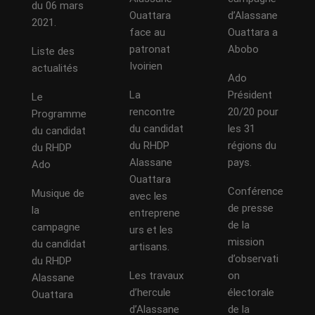
du 06 mars
Ouattara
d’Alassane
2021.
face au
Ouattara a
patronat
Abobo
Liste des
Ivoirien
actualités
Ado
La
Président
Le
rencontre
20/20 pour
Programme
du candidat
les 31
du candidat
du RHDP
régions du
du RHDP
Alassane
pays.
Ado
Ouattara
Conférence
Musique de
avec les
de presse
la
entreprene
de la
campagne
urs et les
mission
du candidat
artisans.
d’observati
du RHDP
Les travaux
on
Alassane
d’hercule
électorale
Ouattara
d’Alassane
de la