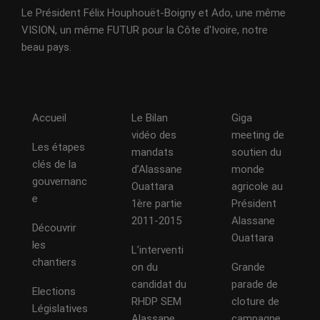
Le Président Félix Houphouët-Boigny et Ado, une même
VISION, un même FUTUR pour la Côte d'Ivoire, notre
beau pays.
Accueil
Le Bilan
Giga
vidéo des
meeting de
Les étapes
mandats
soutien du
clés de la
d’Alassane
monde
gouvernanc
Ouattara
agricole au
e
1ère partie
Président
2011-2015
Alassane
Découvrir
Ouattara
les
L’interventi
chantiers
on du
Grande
candidat du
parade de
Elections
RHDP SEM
cloture de
Législatives
Alassane
campagne