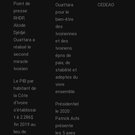
Point de
Ouattara
CEDEAO
presse
pour le
RHDP,
bien-être
Alcide
des
Djédjé :
Ivoiriennes
Ouattara a
et des
réalisé le
Ivoiriens
second
épris de
miracle
paix, de
Ivoirien
stabilité et
adeptes du
Le PIB par
vivre
habitant de
ensemble.
la Côte
d’Ivoire
Présidentiel
s’établissai
le 2020 :
t à 2.286$
Patrick Achi
fin 2019 au
présente
lieu de
les 5 axes