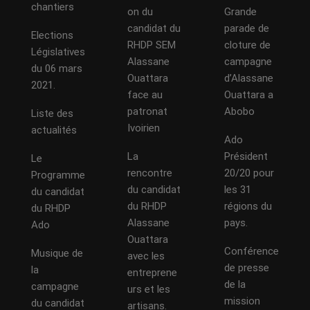
chantiers
on du
Grande
candidat du
parade de
Elections
RHDP SEM
cloture de
Législatives
Alassane
campagne
du 06 mars
Ouattara
d’Alassane
2021.
face au
Ouattara a
patronat
Abobo
Liste des
Ivoirien
actualités
Ado
La
Président
Le
rencontre
20/20 pour
Programme
du candidat
les 31
du candidat
du RHDP
régions du
du RHDP
Alassane
pays.
Ado
Ouattara
Conférence
Musique de
avec les
de presse
la
entreprene
de la
campagne
urs et les
mission
du candidat
artisans.