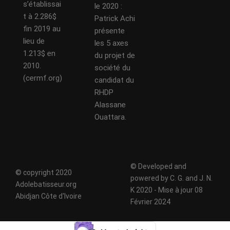
s’établissai
le 2020 :
t à 2.286$
Patrick Achi
fin 2019 au
présente
lieu de
les 5 axes
1.213$ en
du projet de
2010.
société du
(cermf.org)
candidat du
RHDP
Alassane
Ouattara.
© Developed and
© copyright 2020
powered by C. G. and J. N.
Adolebatisseur.org
K 2020 - Mise à jour 08
Abidjan Côte d'Ivoire
Février 2024