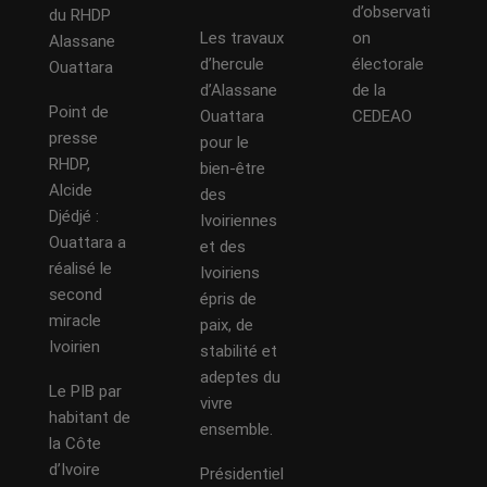
d’observati
du RHDP
Les travaux
on
Alassane
d’hercule
électorale
Ouattara
d’Alassane
de la
Point de
Ouattara
CEDEAO
presse
pour le
RHDP,
bien-être
Alcide
des
Djédjé :
Ivoiriennes
Ouattara a
et des
réalisé le
Ivoiriens
second
épris de
miracle
paix, de
Ivoirien
stabilité et
adeptes du
Le PIB par
vivre
habitant de
ensemble.
la Côte
d’Ivoire
Présidentiel