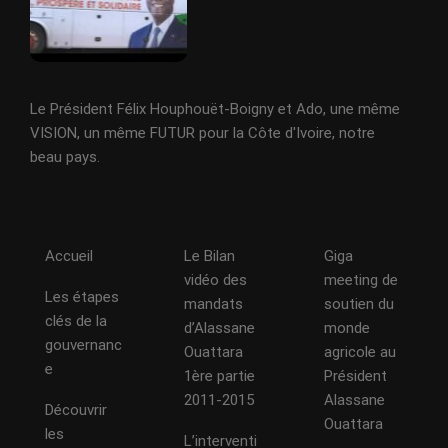
Le Président Félix Houphouët-Boigny et Ado, une même
VISION, un même FUTUR pour la Côte d'Ivoire, notre
beau pays.
Accueil
Le Bilan
Giga
vidéo des
meeting de
Les étapes
mandats
soutien du
clés de la
d’Alassane
monde
gouvernanc
Ouattara
agricole au
e
1ère partie
Président
2011-2015
Alassane
Découvrir
Ouattara
les
L’interventi