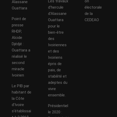
Les travaux
on
Alassane
d’hercule
électorale
Ouattara
d’Alassane
de la
Point de
Ouattara
CEDEAO
presse
pour le
RHDP,
bien-être
Alcide
des
Djédjé :
Ivoiriennes
Ouattara a
et des
réalisé le
Ivoiriens
second
épris de
miracle
paix, de
Ivoirien
stabilité et
adeptes du
Le PIB par
vivre
habitant de
ensemble.
la Côte
d’Ivoire
Présidentiel
s’établissai
le 2020 :