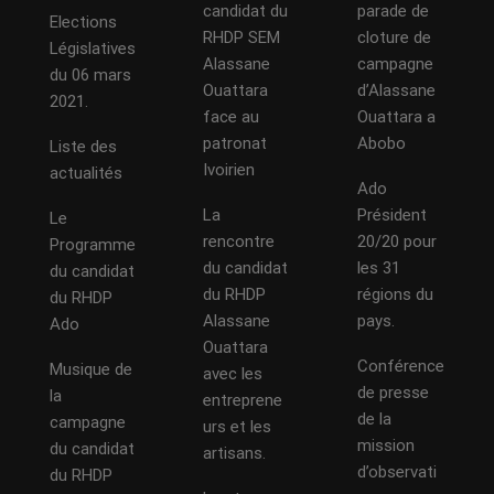
candidat du
parade de
Elections
RHDP SEM
cloture de
Législatives
Alassane
campagne
du 06 mars
Ouattara
d’Alassane
2021.
face au
Ouattara a
patronat
Abobo
Liste des
Ivoirien
actualités
Ado
La
Président
Le
rencontre
20/20 pour
Programme
du candidat
les 31
du candidat
du RHDP
régions du
du RHDP
Alassane
pays.
Ado
Ouattara
Conférence
Musique de
avec les
de presse
la
entreprene
de la
campagne
urs et les
mission
du candidat
artisans.
d’observati
du RHDP