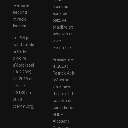
réalisé le
Ivoiriens
second
épris de
miracle
paix, de
Ivoirien
stabilité et
adeptes du
Le PIB par
vivre
habitant de
ensemble.
la Côte
d’Ivoire
Présidentiel
s’établissai
le 2020 :
t à 2.286$
Patrick Achi
fin 2019 au
présente
lieu de
les 5 axes
1.213$ en
du projet de
2010.
société du
(cermf.org)
candidat du
RHDP
Alassane