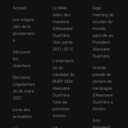
Accueil
Le Bilan
Giga
vidéo des
meeting de
Les étapes
mandats
soutien du
clés de la
d’Alassane
monde
gouvernanc
Ouattara
agricole au
e
1ère partie
Président
2011-2015
Alassane
Découvrir
Ouattara
les
L’interventi
chantiers
on du
Grande
candidat du
parade de
Elections
RHDP SEM
cloture de
Législatives
Alassane
campagne
du 06 mars
Ouattara
d’Alassane
2021.
face au
Ouattara a
patronat
Abobo
Liste des
Ivoirien
actualités
Ado
La
Président