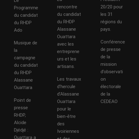
Le
rencontre
20/20 pour
Programme
du candidat
les 31
du candidat
du RHDP
régions du
du RHDP
Alassane
pays.
Ado
Ouattara
Conférence
Musique de
avec les
de presse
la
entreprene
de la
campagne
urs et les
mission
du candidat
artisans.
d’observati
du RHDP
Les travaux
on
Alassane
d’hercule
électorale
Ouattara
d’Alassane
de la
Point de
Ouattara
CEDEAO
presse
pour le
RHDP,
bien-être
Alcide
des
Djédjé :
Ivoiriennes
Ouattara a
et des