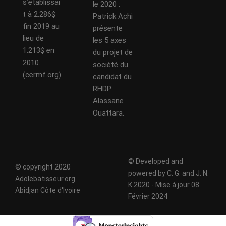
s’établissai
le 2020 :
t à 2.286$
Patrick Achi
fin 2019 au
présente
lieu de
les 5 axes
1.213$ en
du projet de
2010.
société du
(cermf.org)
candidat du
RHDP
Alassane
Ouattara.
© Developed and
© copyright 2020
powered by C. G. and J. N.
Adolebatisseur.org
K 2020 - Mise à jour 08
Abidjan Côte d'Ivoire
Février 2024