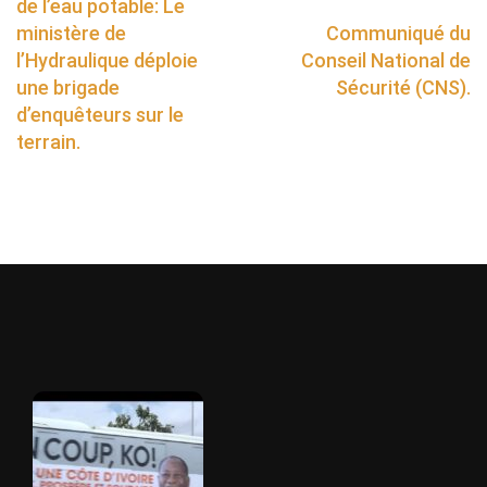
de l’eau potable: Le
ministère de
Communiqué du
l’Hydraulique déploie
Conseil National de
une brigade
Sécurité (CNS).
d’enquêteurs sur le
terrain.