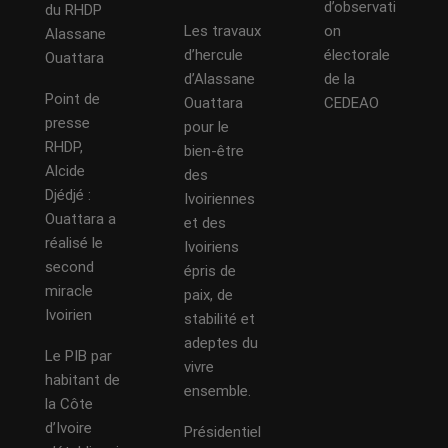
d’observati
du RHDP
Les travaux
on
Alassane
d’hercule
électorale
Ouattara
d’Alassane
de la
Point de
Ouattara
CEDEAO
presse
pour le
RHDP,
bien-être
Alcide
des
Djédjé :
Ivoiriennes
Ouattara a
et des
réalisé le
Ivoiriens
second
épris de
miracle
paix, de
Ivoirien
stabilité et
adeptes du
Le PIB par
vivre
habitant de
ensemble.
la Côte
d’Ivoire
Présidentiel