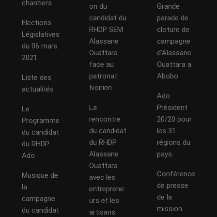
chantiers
on du
Grande
candidat du
parade de
Elections
RHDP SEM
cloture de
Législatives
Alassane
campagne
du 06 mars
Ouattara
d’Alassane
2021.
face au
Ouattara a
patronat
Abobo
Liste des
Ivoirien
actualités
Ado
La
Président
Le
rencontre
20/20 pour
Programme
du candidat
les 31
du candidat
du RHDP
régions du
du RHDP
Alassane
pays.
Ado
Ouattara
Conférence
Musique de
avec les
de presse
la
entreprene
de la
campagne
urs et les
mission
du candidat
artisans.