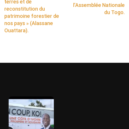
terres et de
l’Assemblée Nationale
reconstitution du
du Togo.
patrimoine forestier de
nos pays » (Alassane
Ouattara).