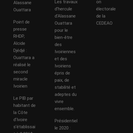
Les travaux
on
Alassane
d’hercule
électorale
Ouattara
d’Alassane
de la
Point de
Ouattara
CEDEAO
presse
pour le
RHDP,
bien-être
Alcide
des
Djédjé :
Ivoiriennes
Ouattara a
et des
réalisé le
Ivoiriens
second
épris de
miracle
paix, de
Ivoirien
stabilité et
adeptes du
Le PIB par
vivre
habitant de
ensemble.
la Côte
d’Ivoire
Présidentiel
s’établissai
le 2020 :