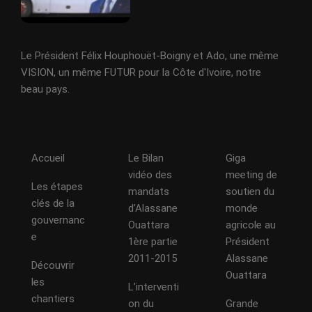
Le Président Félix Houphouët-Boigny et Ado, une même
VISION, un même FUTUR pour la Côte d'Ivoire, notre
beau pays.
Accueil
Le Bilan
Giga
vidéo des
meeting de
Les étapes
mandats
soutien du
clés de la
d’Alassane
monde
gouvernanc
Ouattara
agricole au
e
1ère partie
Président
2011-2015
Alassane
Découvrir
Ouattara
les
L’interventi
chantiers
on du
Grande