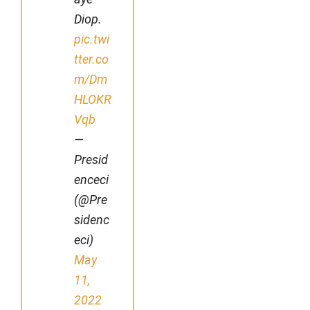
Diop.
pic.twi
tter.co
m/Dm
HLOKR
Vqb
—
Presid
enceci
(@Pre
sidenc
eci)
May
11,
2022