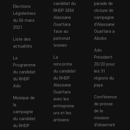
candidat du
parade de
Elections
RHDP SEM
cloture de
Législatives
Alassane
campagne
du 06 mars
Ouattara
d’Alassane
2021.
face au
Ouattara a
patronat
Abobo
Liste des
Ivoirien
actualités
Ado
La
Président
Le
rencontre
20/20 pour
Programme
du candidat
les 31
du candidat
du RHDP
régions du
du RHDP
Alassane
pays.
Ado
Ouattara
Conférence
Musique de
avec les
de presse
la
entreprene
de la
campagne
urs et les
mission
du candidat
artisans.
d’observati
du RHDP