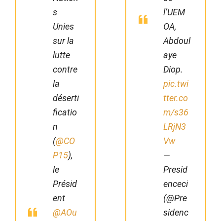
s
l’UEM
Unies
OA,
sur la
Abdoul
lutte
aye
contre
Diop.
la
pic.twi
déserti
tter.co
ficatio
m/s36
n
LRjN3
(
@CO
Vw
P15
),
—
le
Presid
Présid
enceci
ent
(@Pre
@AOu
sidenc