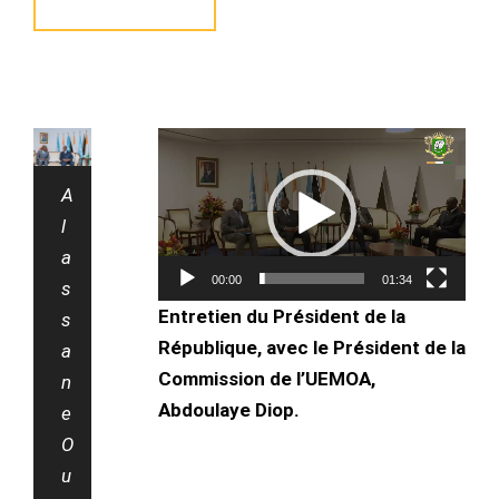
Lecteur
vidéo
A
l
a
00:00
01:34
s
Entretien du Président de la
s
République,
avec le Président de la
a
Commission de l’UEMOA,
n
Abdoulaye Diop.
e
O
u