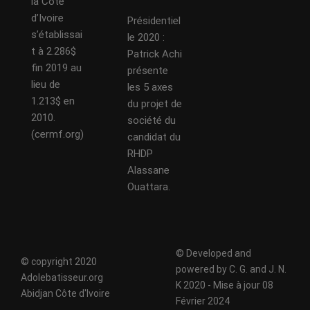
la Côte
d’Ivoire
Présidentiel
s’établissai
le 2020 :
t à 2.286$
Patrick Achi
fin 2019 au
présente
lieu de
les 5 axes
1.213$ en
du projet de
2010.
société du
(cermf.org)
candidat du
RHDP
Alassane
Ouattara.
© Developed and
© copyright 2020
powered by C. G. and J. N.
Adolebatisseur.org
K 2020 - Mise à jour 08
Abidjan Côte d'Ivoire
Février 2024