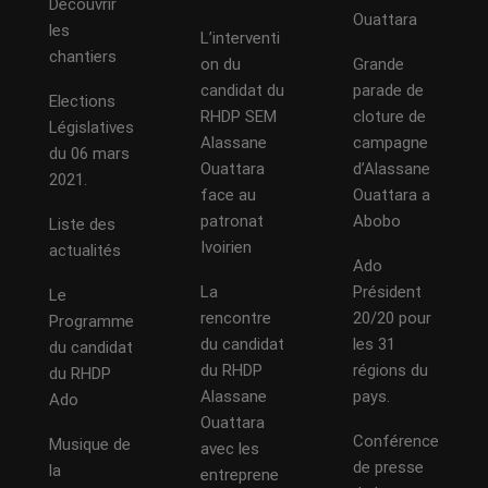
Découvrir
Ouattara
les
L’interventi
chantiers
on du
Grande
candidat du
parade de
Elections
RHDP SEM
cloture de
Législatives
Alassane
campagne
du 06 mars
Ouattara
d’Alassane
2021.
face au
Ouattara a
patronat
Abobo
Liste des
Ivoirien
actualités
Ado
La
Président
Le
rencontre
20/20 pour
Programme
du candidat
les 31
du candidat
du RHDP
régions du
du RHDP
Alassane
pays.
Ado
Ouattara
Conférence
Musique de
avec les
de presse
la
entreprene