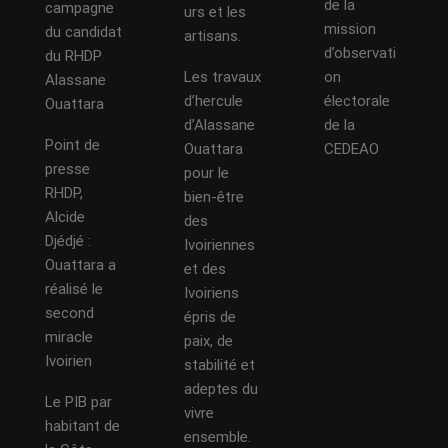
de la
campagne
urs et les
mission
du candidat
artisans.
d’observati
du RHDP
Les travaux
on
Alassane
d’hercule
électorale
Ouattara
d’Alassane
de la
Point de
Ouattara
CEDEAO
presse
pour le
RHDP,
bien-être
Alcide
des
Djédjé :
Ivoiriennes
Ouattara a
et des
réalisé le
Ivoiriens
second
épris de
miracle
paix, de
Ivoirien
stabilité et
adeptes du
Le PIB par
vivre
habitant de
ensemble.