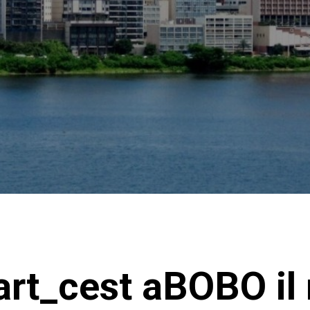
art_cest aBOBO il 