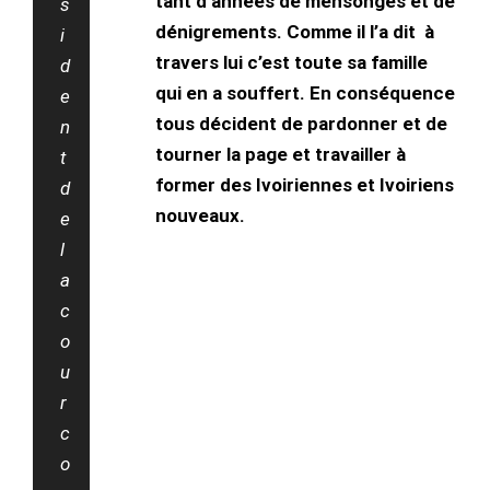
tant d’années de mensonges et de
s
dénigrements. Comme il l’a dit à
i
travers lui c’est toute sa famille
d
qui en a souffert. En conséquence
e
tous décident de pardonner et de
n
tourner la page et travailler à
t
former des Ivoiriennes et Ivoiriens
d
nouveaux.
e
l
a
c
o
u
r
c
o