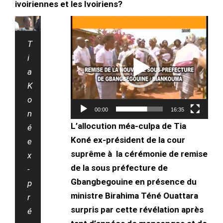
ivoiriennes et les Ivoiriens?
Lecteur
vidéo
T
i
a
K
o
00:00
16:35
n
L’allocution méa-culpa de Tia
é
Koné ex-président de la cour
e
suprême à la cérémonie de remise
x
de la sous préfecture de
-
Gbangbegouine en présence du
p
ministre Birahima Téné Ouattara
r
surpris par cette révélation après
é