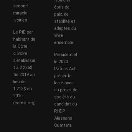
second
épris de
miracle
paix, de
Ivoirien
stabilité et
adeptes du
Le PIB par
vivre
habitant de
ensemble.
la Côte
d’Ivoire
Présidentiel
s’établissai
le 2020 :
t à 2.286$
Patrick Achi
fin 2019 au
présente
lieu de
les 5 axes
1.213$ en
du projet de
2010.
société du
(cermf.org)
candidat du
RHDP
Alassane
Ouattara.