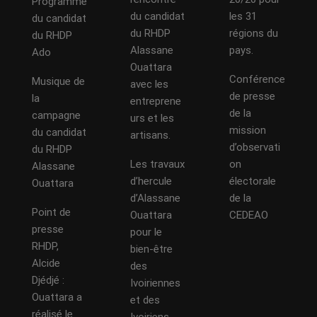
Programme
du candidat
les 31
du candidat
du RHDP
régions du
du RHDP
Alassane
pays.
Ado
Ouattara
Conférence
Musique de
avec les
de presse
la
entreprene
de la
campagne
urs et les
mission
du candidat
artisans.
d’observati
du RHDP
Les travaux
on
Alassane
d’hercule
électorale
Ouattara
d’Alassane
de la
Point de
Ouattara
CEDEAO
presse
pour le
RHDP,
bien-être
Alcide
des
Djédjé :
Ivoiriennes
Ouattara a
et des
réalisé le
Ivoiriens