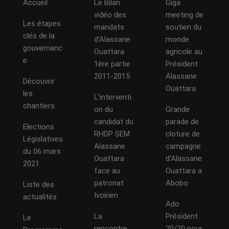
Accueil
Le Bilan
Giga
vidéo des
meeting de
Les étapes
mandats
soutien du
clés de la
d’Alassane
monde
gouvernanc
Ouattara
agricole au
e
1ère partie
Président
2011-2015
Alassane
Découvrir
Ouattara
les
L’interventi
chantiers
on du
Grande
candidat du
parade de
Elections
RHDP SEM
cloture de
Législatives
Alassane
campagne
du 06 mars
Ouattara
d’Alassane
2021.
face au
Ouattara a
patronat
Abobo
Liste des
Ivoirien
actualités
Ado
La
Président
Le
rencontre
20/20 pour