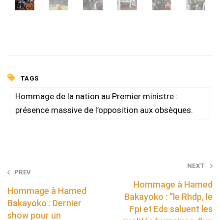
TAGS
Hommage de la nation au Premier ministre :
présence massive de l’opposition aux obsèques.
Post
NEXT
PREV
navigation
Hommage à Hamed
Hommage à Hamed
Bakayoko : “le Rhdp, le
Bakayoko : Dernier
Fpi et Eds saluent les
show pour un