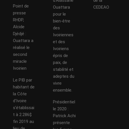
d’Alassane
de la
Point de
Ouattara
CEDEAO
presse
pour le
RHDP,
bien-être
Alcide
des
Djédjé :
Ivoiriennes
Ouattara a
et des
réalisé le
Ivoiriens
second
épris de
miracle
paix, de
Ivoirien
stabilité et
adeptes du
Le PIB par
vivre
habitant de
ensemble.
la Côte
d’Ivoire
Présidentiel
s’établissai
le 2020 :
t à 2.286$
Patrick Achi
fin 2019 au
présente
lieu de