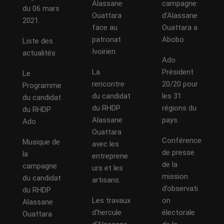
Alassane
campagne
du 06 mars
Ouattara
d’Alassane
2021.
face au
Ouattara a
patronat
Abobo
Liste des
Ivoirien
actualités
Ado
La
Président
Le
rencontre
20/20 pour
Programme
du candidat
les 31
du candidat
du RHDP
régions du
du RHDP
Alassane
pays.
Ado
Ouattara
Conférence
Musique de
avec les
de presse
la
entreprene
de la
campagne
urs et les
mission
du candidat
artisans.
d’observati
du RHDP
Les travaux
on
Alassane
d’hercule
électorale
Ouattara