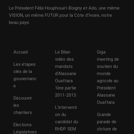
Le Président Félix Houphouët-Boigny et Ado, une même
VISION, un même FUTUR pour la Côte d'Ivoire, notre
beau pays.
Accueil
Le Bilan
Giga
vidéo des
meeting de
Les étapes
mandats
soutien du
clés de la
d’Alassane
monde
gouvernanc
Ouattara
agricole au
e
1ère partie
Président
2011-2015
Alassane
Découvrir
Ouattara
les
L’interventi
chantiers
on du
Grande
candidat du
parade de
Elections
RHDP SEM
cloture de
Législatives