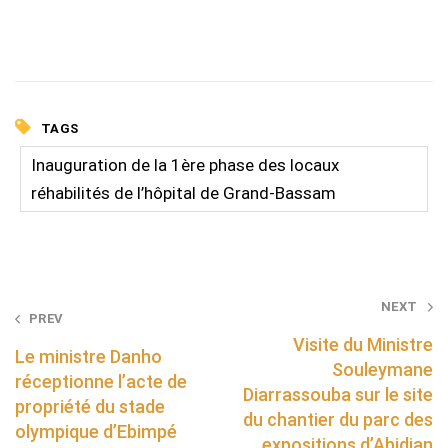
TAGS
Inauguration de la 1ère phase des locaux
réhabilités de l’hôpital de Grand-Bassam
Post
NEXT
PREV
navigation
Visite du Ministre
Le ministre Danho
Souleymane
réceptionne l’acte de
Diarrassouba sur le site
propriété du stade
du chantier du parc des
olympique d’Ebimpé
expositions d’Abidjan