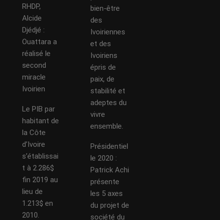
RHDP,
bien-être
Alcide
des
Djédjé :
Ivoiriennes
Ouattara a
et des
réalisé le
Ivoiriens
second
épris de
miracle
paix, de
Ivoirien
stabilité et
adeptes du
Le PIB par
vivre
habitant de
ensemble.
la Côte
d’Ivoire
Présidentiel
s’établissai
le 2020 :
t à 2.286$
Patrick Achi
fin 2019 au
présente
lieu de
les 5 axes
1.213$ en
du projet de
2010.
société du