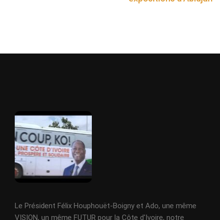
Le Président Félix Houphouët-Boigny et Ado, une même
VISION, un même FUTUR pour la Côte d'Ivoire, notre