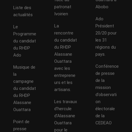
patronat
Abobo
Liste des
Ivoirien
actualités
Ado
La
Président
Le
rencontre
20/20 pour
Programme
du candidat
les 31
du candidat
du RHDP
régions du
du RHDP
Alassane
pays.
Ado
Ouattara
Conférence
Musique de
avec les
de presse
la
entreprene
de la
campagne
urs et les
mission
du candidat
artisans.
d’observati
du RHDP
Les travaux
on
Alassane
d’hercule
électorale
Ouattara
d’Alassane
de la
Point de
Ouattara
CEDEAO
presse
pour le