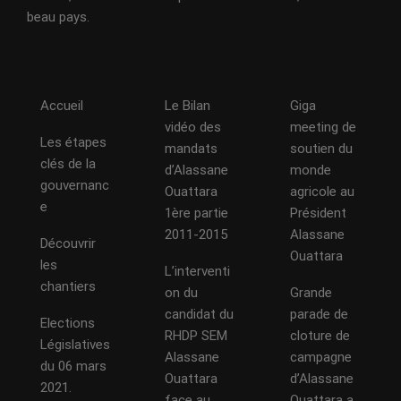
beau pays.
Accueil
Le Bilan
Giga
vidéo des
meeting de
Les étapes
mandats
soutien du
clés de la
d’Alassane
monde
gouvernanc
Ouattara
agricole au
e
1ère partie
Président
2011-2015
Alassane
Découvrir
Ouattara
les
L’interventi
chantiers
on du
Grande
candidat du
parade de
Elections
RHDP SEM
cloture de
Législatives
Alassane
campagne
du 06 mars
Ouattara
d’Alassane
2021.
face au
Ouattara a