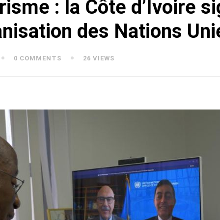
risme : la Côte d’Ivoire s
anisation des Nations Uni
0 COMMENTS
26 VIEWS