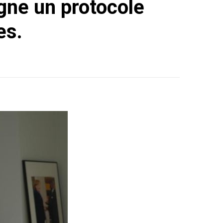
igne un protocole
es.