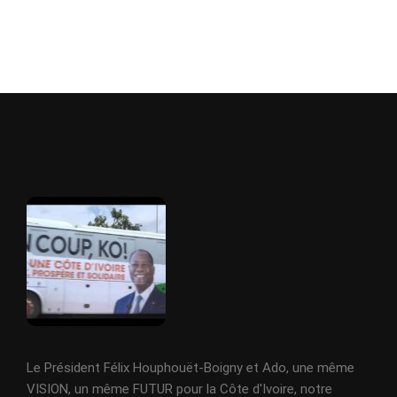
Le Président Félix Houphouët-Boigny et Ado, une même
VISION, un même FUTUR pour la Côte d'Ivoire, notre