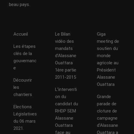
beau pays.
Accueil
Le Bilan
Giga
vidéo des
meeting de
Les étapes
mandats
soutien du
clés de la
d’Alassane
monde
gouvernanc
Ouattara
agricole au
e
1ère partie
Président
2011-2015
Alassane
Découvrir
Ouattara
les
L’interventi
chantiers
on du
Grande
candidat du
parade de
Elections
RHDP SEM
cloture de
Législatives
Alassane
campagne
du 06 mars
Ouattara
d’Alassane
2021.
face au
Ouattara a