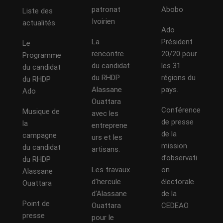
patronat
Abobo
Liste des
Ivoirien
actualités
Ado
La
Président
Le
rencontre
20/20 pour
Programme
du candidat
les 31
du candidat
du RHDP
régions du
du RHDP
Alassane
pays.
Ado
Ouattara
Conférence
Musique de
avec les
de presse
la
entreprene
de la
campagne
urs et les
mission
du candidat
artisans.
d’observati
du RHDP
Les travaux
on
Alassane
d’hercule
électorale
Ouattara
d’Alassane
de la
Point de
Ouattara
CEDEAO
presse
pour le