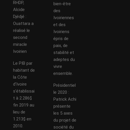
RHDP,
bien-être
Alcide
des
Djédjé :
Ivoiriennes
Ouattara a
et des
réalisé le
Ivoiriens
second
épris de
miracle
paix, de
Ivoirien
stabilité et
adeptes du
Le PIB par
vivre
habitant de
ensemble.
la Côte
d’Ivoire
Présidentiel
s’établissai
le 2020 :
t à 2.286$
Patrick Achi
fin 2019 au
présente
lieu de
les 5 axes
1.213$ en
du projet de
2010.
société du