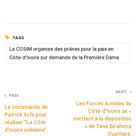
TAGS
Le COSIM organise des prières pour la paix en
Côte-d’Ivoire sur demande de la Première Dame.
Post
NEXT
PREV
navigation
Les Forces Armées de
Le commando de
Côte-d’Ivoire se «
Patrick Achi pour
mettent à la disposition
réaliser ‘’La Côte
» de Téné Birahima
d’Ivoire solidaire’’.
Ouattara.