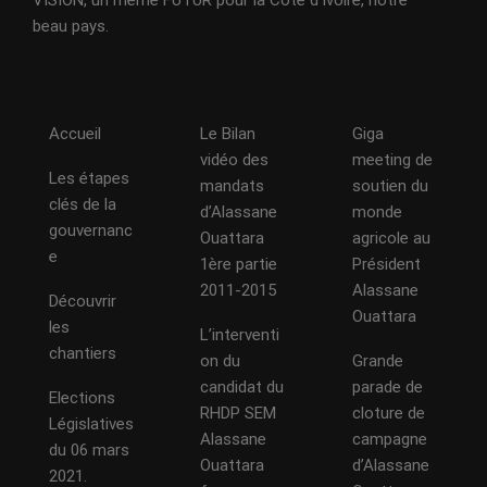
VISION, un même FUTUR pour la Côte d'Ivoire, notre
beau pays.
Accueil
Le Bilan
Giga
vidéo des
meeting de
Les étapes
mandats
soutien du
clés de la
d’Alassane
monde
gouvernanc
Ouattara
agricole au
e
1ère partie
Président
2011-2015
Alassane
Découvrir
Ouattara
les
L’interventi
chantiers
on du
Grande
candidat du
parade de
Elections
RHDP SEM
cloture de
Législatives
Alassane
campagne
du 06 mars
Ouattara
d’Alassane
2021.