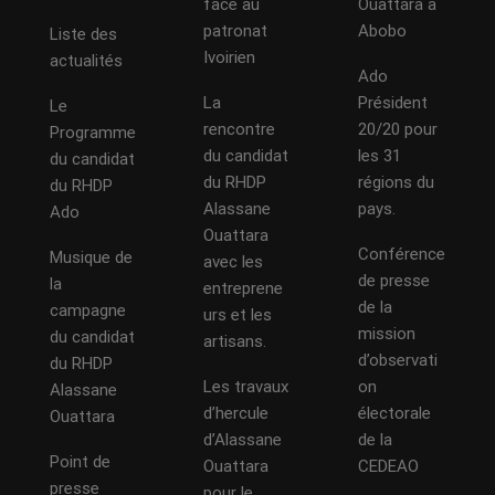
face au
Ouattara a
patronat
Abobo
Liste des
Ivoirien
actualités
Ado
La
Président
Le
rencontre
20/20 pour
Programme
du candidat
les 31
du candidat
du RHDP
régions du
du RHDP
Alassane
pays.
Ado
Ouattara
Conférence
Musique de
avec les
de presse
la
entreprene
de la
campagne
urs et les
mission
du candidat
artisans.
d’observati
du RHDP
Les travaux
on
Alassane
d’hercule
électorale
Ouattara
d’Alassane
de la
Point de
Ouattara
CEDEAO
presse
pour le