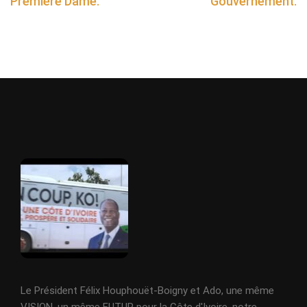
Première Dame.
Gouvernement.
Le Président Félix Houphouët-Boigny et Ado, une même