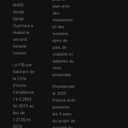
RHDP,
bien-être
Alcide
des
Djédjé :
Ivoiriennes
Ouattara a
et des
réalisé le
Ivoiriens
second
épris de
miracle
paix, de
Ivoirien
stabilité et
adeptes du
Le PIB par
vivre
habitant de
ensemble.
la Côte
d’Ivoire
Présidentiel
s’établissai
le 2020 :
t à 2.286$
Patrick Achi
fin 2019 au
présente
lieu de
les 5 axes
1.213$ en
du projet de
2010.
société du