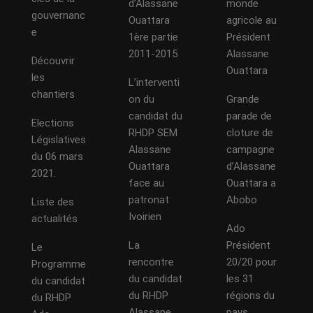
d’Alassane
monde
gouvernanc
Ouattara
agricole au
e
1ère partie
Président
2011-2015
Alassane
Découvrir
Ouattara
les
L’interventi
chantiers
on du
Grande
candidat du
parade de
Elections
RHDP SEM
cloture de
Législatives
Alassane
campagne
du 06 mars
Ouattara
d’Alassane
2021.
face au
Ouattara a
patronat
Abobo
Liste des
Ivoirien
actualités
Ado
La
Président
Le
rencontre
20/20 pour
Programme
du candidat
les 31
du candidat
du RHDP
régions du
du RHDP
Alassane
pays.