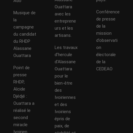
Ado
Ouattara
Conférence
Musique de
avec les
de presse
la
entreprene
de la
campagne
urs et les
mission
du candidat
artisans.
d’observati
du RHDP
Les travaux
on
Alassane
d’hercule
électorale
Ouattara
d’Alassane
de la
Point de
Ouattara
CEDEAO
presse
pour le
RHDP,
bien-être
Alcide
des
Djédjé :
Ivoiriennes
Ouattara a
et des
réalisé le
Ivoiriens
second
épris de
miracle
paix, de
Ivoirien