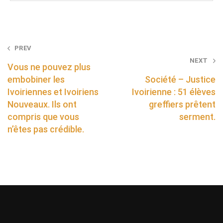
Post
PREV
NEXT
navigation
Vous ne pouvez plus
embobiner les
Société – Justice
Ivoiriennes et Ivoiriens
Ivoirienne : 51 élèves
Nouveaux. Ils ont
greffiers prêtent
compris que vous
serment.
n’êtes pas crédible.