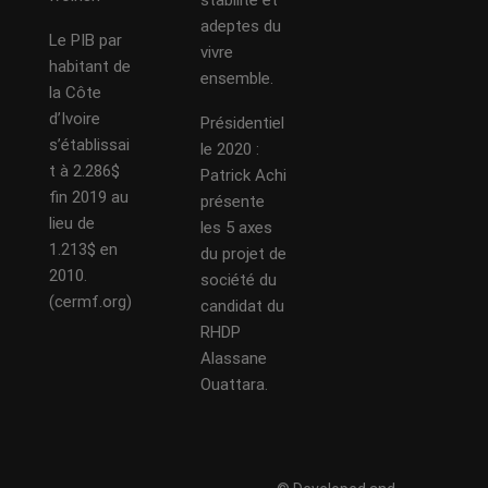
stabilité et
adeptes du
Le PIB par
vivre
habitant de
ensemble.
la Côte
d’Ivoire
Présidentiel
s’établissai
le 2020 :
t à 2.286$
Patrick Achi
fin 2019 au
présente
lieu de
les 5 axes
1.213$ en
du projet de
2010.
société du
(cermf.org)
candidat du
RHDP
Alassane
Ouattara.