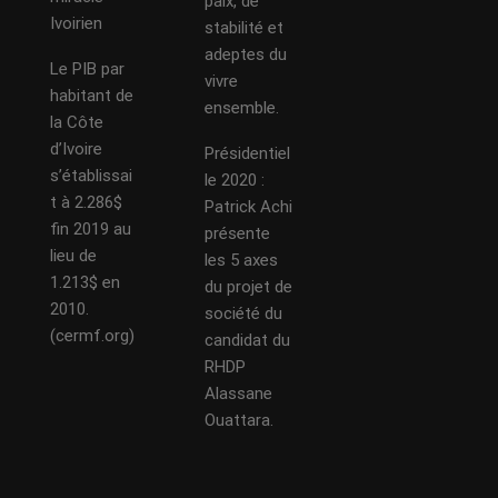
paix, de
Ivoirien
stabilité et
adeptes du
Le PIB par
vivre
habitant de
ensemble.
la Côte
d’Ivoire
Présidentiel
s’établissai
le 2020 :
t à 2.286$
Patrick Achi
fin 2019 au
présente
lieu de
les 5 axes
1.213$ en
du projet de
2010.
société du
(cermf.org)
candidat du
RHDP
Alassane
Ouattara.