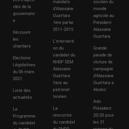
mandats
soutien du
clés de la
d’Alassane
monde
gouvernanc
Ouattara
agricole au
e
1ère partie
Président
2011-2015
Alassane
Découvrir
Ouattara
les
L’interventi
chantiers
on du
Grande
candidat du
parade de
Elections
RHDP SEM
cloture de
Législatives
Alassane
campagne
du 06 mars
Ouattara
d’Alassane
2021.
face au
Ouattara a
patronat
Abobo
Liste des
Ivoirien
actualités
Ado
La
Président
Le
rencontre
20/20 pour
Programme
du candidat
les 31
du candidat