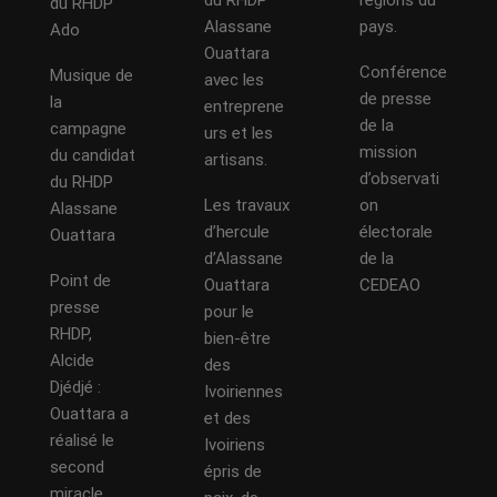
du RHDP
régions du
du RHDP
Alassane
pays.
Ado
Ouattara
Conférence
Musique de
avec les
de presse
la
entreprene
de la
campagne
urs et les
mission
du candidat
artisans.
d’observati
du RHDP
Les travaux
on
Alassane
d’hercule
électorale
Ouattara
d’Alassane
de la
Point de
Ouattara
CEDEAO
presse
pour le
RHDP,
bien-être
Alcide
des
Djédjé :
Ivoiriennes
Ouattara a
et des
réalisé le
Ivoiriens
second
épris de
miracle