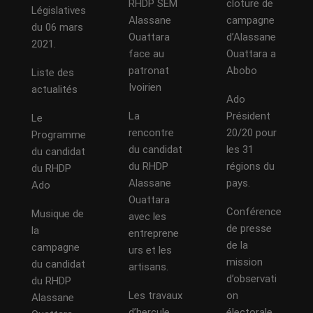
RHDP SEM
cloture de
Législatives
Alassane
campagne
du 06 mars
Ouattara
d’Alassane
2021.
face au
Ouattara a
patronat
Abobo
Liste des
Ivoirien
actualités
Ado
La
Président
Le
rencontre
20/20 pour
Programme
du candidat
les 31
du candidat
du RHDP
régions du
du RHDP
Alassane
pays.
Ado
Ouattara
Conférence
Musique de
avec les
de presse
la
entreprene
de la
campagne
urs et les
mission
du candidat
artisans.
d’observati
du RHDP
Les travaux
on
Alassane
d’hercule
électorale