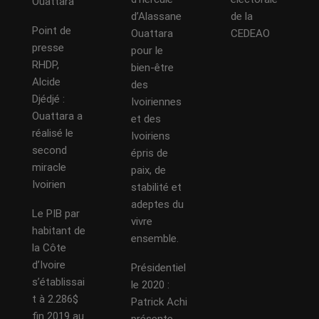
Ouattara
d’Alassane
de la
Point de
Ouattara
CEDEAO
presse
pour le
RHDP,
bien-être
Alcide
des
Djédjé :
Ivoiriennes
Ouattara a
et des
réalisé le
Ivoiriens
second
épris de
miracle
paix, de
Ivoirien
stabilité et
adeptes du
Le PIB par
vivre
habitant de
ensemble.
la Côte
d’Ivoire
Présidentiel
s’établissai
le 2020 :
t à 2.286$
Patrick Achi
fin 2019 au