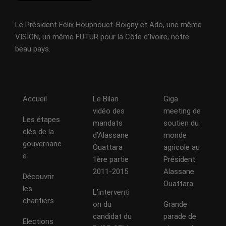
Le Président Félix Houphouët-Boigny et Ado, une même
VISION, un même FUTUR pour la Côte d'Ivoire, notre
beau pays.
Accueil
Le Bilan
Giga
vidéo des
meeting de
Les étapes
mandats
soutien du
clés de la
d’Alassane
monde
gouvernanc
Ouattara
agricole au
e
1ère partie
Président
2011-2015
Alassane
Découvrir
Ouattara
les
L’interventi
chantiers
on du
Grande
candidat du
parade de
Elections