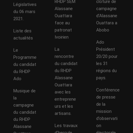
RHDP SEM
cloture de
Législatives
Alassane
campagne
du 06 mars
Ouattara
d’Alassane
2021.
face au
Ouattara a
patronat
Abobo
Liste des
Ivoirien
actualités
Ado
La
Président
Le
rencontre
20/20 pour
Programme
du candidat
les 31
du candidat
du RHDP
régions du
du RHDP
Alassane
pays.
Ado
Ouattara
Conférence
Musique de
avec les
de presse
la
entreprene
de la
campagne
urs et les
mission
du candidat
artisans.
d’observati
du RHDP
Les travaux
on
Alassane
d’hercule
électorale