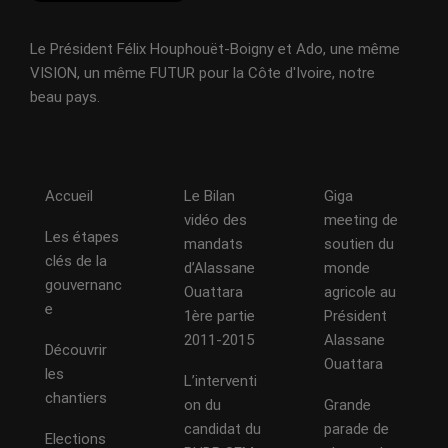
Le Président Félix Houphouët-Boigny et Ado, une même
VISION, un même FUTUR pour la Côte d'Ivoire, notre
beau pays.
Accueil
Le Bilan
Giga
vidéo des
meeting de
Les étapes
mandats
soutien du
clés de la
d’Alassane
monde
gouvernanc
Ouattara
agricole au
e
1ère partie
Président
2011-2015
Alassane
Découvrir
Ouattara
les
L’interventi
chantiers
on du
Grande
candidat du
parade de
Elections