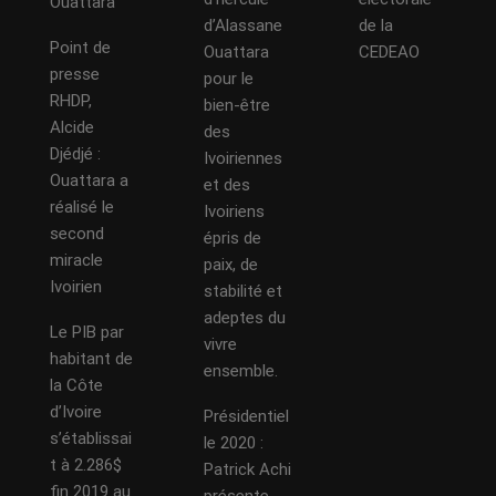
Ouattara
d’Alassane
de la
Point de
Ouattara
CEDEAO
presse
pour le
RHDP,
bien-être
Alcide
des
Djédjé :
Ivoiriennes
Ouattara a
et des
réalisé le
Ivoiriens
second
épris de
miracle
paix, de
Ivoirien
stabilité et
adeptes du
Le PIB par
vivre
habitant de
ensemble.
la Côte
d’Ivoire
Présidentiel
s’établissai
le 2020 :
t à 2.286$
Patrick Achi
fin 2019 au