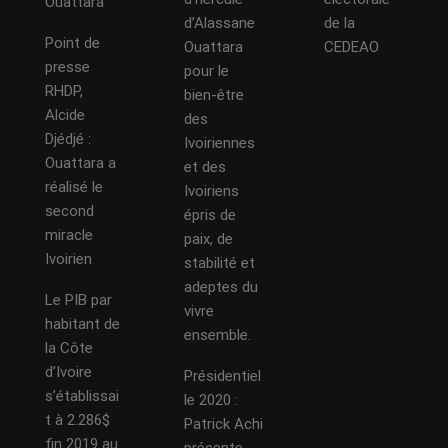
Ouattara
d’Alassane
de la
Point de
Ouattara
CEDEAO
presse
pour le
RHDP,
bien-être
Alcide
des
Djédjé :
Ivoiriennes
Ouattara a
et des
réalisé le
Ivoiriens
second
épris de
miracle
paix, de
Ivoirien
stabilité et
adeptes du
Le PIB par
vivre
habitant de
ensemble.
la Côte
d’Ivoire
Présidentiel
s’établissai
le 2020 :
t à 2.286$
Patrick Achi
fin 2019 au