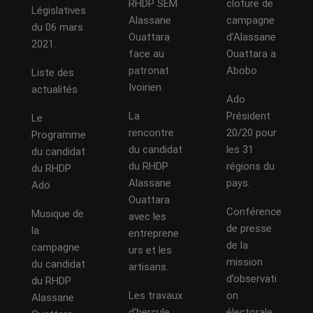
RHDP SEM
cloture de
Législatives
Alassane
campagne
du 06 mars
Ouattara
d’Alassane
2021.
face au
Ouattara a
patronat
Abobo
Liste des
Ivoirien
actualités
Ado
La
Président
Le
rencontre
20/20 pour
Programme
du candidat
les 31
du candidat
du RHDP
régions du
du RHDP
Alassane
pays.
Ado
Ouattara
Conférence
Musique de
avec les
de presse
la
entreprene
de la
campagne
urs et les
mission
du candidat
artisans.
d’observati
du RHDP
Les travaux
on
Alassane
d’hercule
électorale