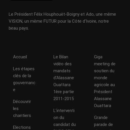
Le Président Félix Houphouët-Boigny et Ado, une même
VISION, un même FUTUR pour la Côte d'Ivoire, notre
beau pays.
Accueil
Le Bilan
Giga
vidéo des
meeting de
Les étapes
mandats
soutien du
clés de la
d’Alassane
monde
gouvernanc
Ouattara
agricole au
e
1ère partie
Président
2011-2015
Alassane
Découvrir
Ouattara
les
L’interventi
chantiers
on du
Grande
candidat du
parade de
Elections