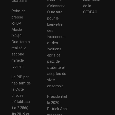
Ouattara
d’Alassane
de la
Point de
Ouattara
CEDEAO
presse
pour le
RHDP,
bien-être
Alcide
des
Djédjé :
Ivoiriennes
Ouattara a
et des
réalisé le
Ivoiriens
second
épris de
miracle
paix, de
Ivoirien
stabilité et
adeptes du
Le PIB par
vivre
habitant de
ensemble.
la Côte
d’Ivoire
Présidentiel
s’établissai
le 2020 :
t à 2.286$
Patrick Achi
fin 2019 au