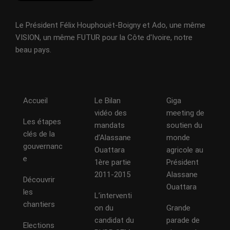
Le Président Félix Houphouët-Boigny et Ado, une même
VISION, un même FUTUR pour la Côte d'Ivoire, notre
beau pays.
Accueil
Le Bilan
Giga
vidéo des
meeting de
Les étapes
mandats
soutien du
clés de la
d’Alassane
monde
gouvernanc
Ouattara
agricole au
e
1ère partie
Président
2011-2015
Alassane
Découvrir
Ouattara
les
L’interventi
chantiers
on du
Grande
candidat du
parade de
Elections