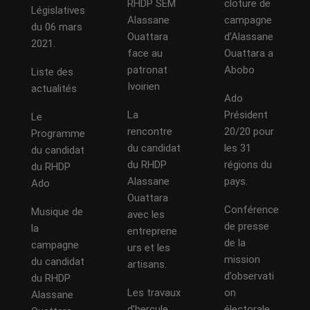
RHDP SEM
cloture de
Législatives
Alassane
campagne
du 06 mars
Ouattara
d’Alassane
2021.
face au
Ouattara a
patronat
Abobo
Liste des
Ivoirien
actualités
Ado
La
Président
Le
rencontre
20/20 pour
Programme
du candidat
les 31
du candidat
du RHDP
régions du
du RHDP
Alassane
pays.
Ado
Ouattara
Conférence
Musique de
avec les
de presse
la
entreprene
de la
campagne
urs et les
mission
du candidat
artisans.
d’observati
du RHDP
Les travaux
on
Alassane
d’hercule
électorale