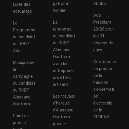
patronat
Abobo
Liste des
Ivoirien
actualités
Ado
La
Président
Le
rencontre
20/20 pour
Programme
du candidat
les 31
du candidat
du RHDP
régions du
du RHDP
Alassane
pays.
Ado
Ouattara
Conférence
Musique de
avec les
de presse
la
entreprene
de la
campagne
urs et les
mission
du candidat
artisans.
d’observati
du RHDP
Les travaux
on
Alassane
d’hercule
électorale
Ouattara
d’Alassane
de la
Point de
Ouattara
CEDEAO
presse
pour le