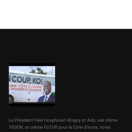
Le Président Félix Houphouët-Boigny et Ado, une même
VISION, un même FUTUR pour la Côte d'Ivoire, notre