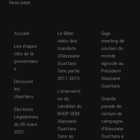
beau pays.
Accueil
Le Bilan
Giga
vidéo des
meeting de
Les étapes
mandats
soutien du
clés de la
d’Alassane
monde
gouvernanc
Ouattara
agricole au
e
1ère partie
Président
2011-2015
Alassane
Découvrir
Ouattara
les
L’interventi
chantiers
on du
Grande
candidat du
parade de
Elections
RHDP SEM
cloture de
Législatives
Alassane
campagne
du 06 mars
Ouattara
d’Alassane
2021.
face au
Ouattara a