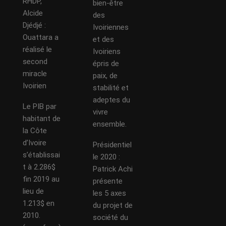
RHDP,
bien-être
Alcide
des
Djédjé :
Ivoiriennes
Ouattara a
et des
réalisé le
Ivoiriens
second
épris de
miracle
paix, de
Ivoirien
stabilité et
adeptes du
Le PIB par
vivre
habitant de
ensemble.
la Côte
d’Ivoire
Présidentiel
s’établissai
le 2020 :
t à 2.286$
Patrick Achi
fin 2019 au
présente
lieu de
les 5 axes
1.213$ en
du projet de
2010.
société du