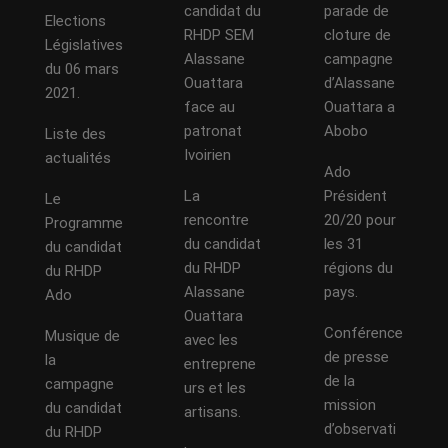
candidat du
parade de
Elections
RHDP SEM
cloture de
Législatives
Alassane
campagne
du 06 mars
Ouattara
d’Alassane
2021.
face au
Ouattara a
patronat
Abobo
Liste des
Ivoirien
actualités
Ado
La
Président
Le
rencontre
20/20 pour
Programme
du candidat
les 31
du candidat
du RHDP
régions du
du RHDP
Alassane
pays.
Ado
Ouattara
Conférence
Musique de
avec les
de presse
la
entreprene
de la
campagne
urs et les
mission
du candidat
artisans.
d’observati
du RHDP