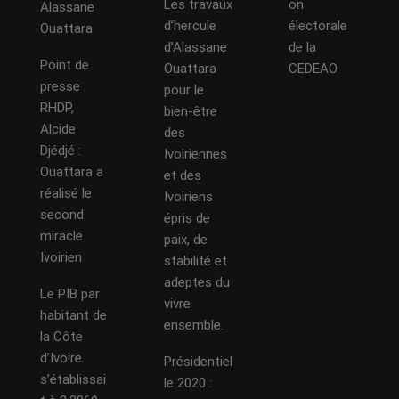
Les travaux
on
Alassane
d’hercule
électorale
Ouattara
d’Alassane
de la
Point de
Ouattara
CEDEAO
presse
pour le
RHDP,
bien-être
Alcide
des
Djédjé :
Ivoiriennes
Ouattara a
et des
réalisé le
Ivoiriens
second
épris de
miracle
paix, de
Ivoirien
stabilité et
adeptes du
Le PIB par
vivre
habitant de
ensemble.
la Côte
d’Ivoire
Présidentiel
s’établissai
le 2020 :