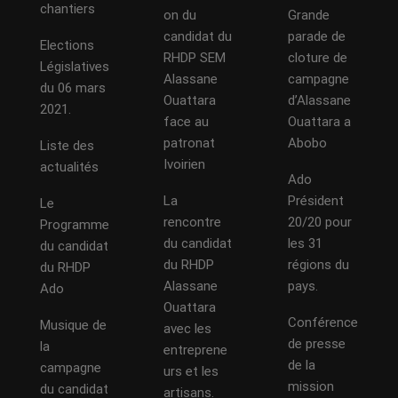
chantiers
on du
Grande
candidat du
parade de
Elections
RHDP SEM
cloture de
Législatives
Alassane
campagne
du 06 mars
Ouattara
d’Alassane
2021.
face au
Ouattara a
patronat
Abobo
Liste des
Ivoirien
actualités
Ado
La
Président
Le
rencontre
20/20 pour
Programme
du candidat
les 31
du candidat
du RHDP
régions du
du RHDP
Alassane
pays.
Ado
Ouattara
Conférence
Musique de
avec les
de presse
la
entreprene
de la
campagne
urs et les
mission
du candidat
artisans.