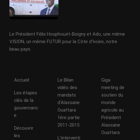
Le Président Félix Houphouët-Boigny et Ado, une même
VISION, un même FUTUR pour la Côte d'Ivoire, notre
beau pays.
Accueil
Le Bilan
Giga
vidéo des
meeting de
Les étapes
mandats
soutien du
clés de la
d’Alassane
monde
gouvernanc
Ouattara
agricole au
e
1ère partie
Président
2011-2015
Alassane
Découvrir
Ouattara
les
L’interventi