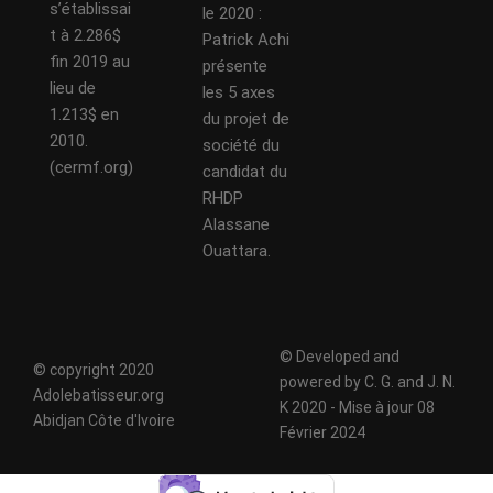
s’établissai
le 2020 :
t à 2.286$
Patrick Achi
fin 2019 au
présente
lieu de
les 5 axes
1.213$ en
du projet de
2010.
société du
(cermf.org)
candidat du
RHDP
Alassane
Ouattara.
© Developed and
© copyright 2020
powered by C. G. and J. N.
Adolebatisseur.org
K 2020 - Mise à jour 08
Abidjan Côte d'Ivoire
Février 2024