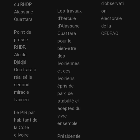
d’observati
du RHDP
Les travaux
on
Alassane
d’hercule
électorale
Ouattara
d’Alassane
de la
Point de
Ouattara
CEDEAO
presse
pour le
RHDP,
bien-être
Alcide
des
Djédjé :
Ivoiriennes
Ouattara a
et des
réalisé le
Ivoiriens
second
épris de
miracle
paix, de
Ivoirien
stabilité et
adeptes du
Le PIB par
vivre
habitant de
ensemble.
la Côte
d’Ivoire
Présidentiel