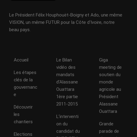
Le Président Félix Houphouët-Boigny et Ado, une même
VISION, un même FUTUR pour la Côte d'Ivoire, notre
beau pays.
Accueil
Le Bilan
Giga
vidéo des
meeting de
Les étapes
mandats
soutien du
clés de la
d’Alassane
monde
gouvernanc
Ouattara
agricole au
e
1ère partie
Président
2011-2015
Alassane
Découvrir
Ouattara
les
L’interventi
chantiers
on du
Grande
candidat du
parade de
Elections