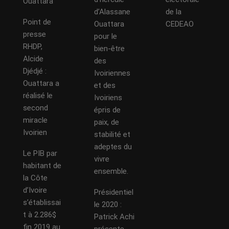
Ouattara
d’Alassane
de la
Point de
Ouattara
CEDEAO
presse
pour le
RHDP,
bien-être
Alcide
des
Djédjé :
Ivoiriennes
Ouattara a
et des
réalisé le
Ivoiriens
second
épris de
miracle
paix, de
Ivoirien
stabilité et
adeptes du
Le PIB par
vivre
habitant de
ensemble.
la Côte
d’Ivoire
Présidentiel
s’établissai
le 2020 :
t à 2.286$
Patrick Achi
fin 2019 au