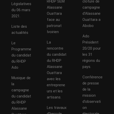
RHDP SEM
cloture de
Législatives
Alassane
campagne
du 06 mars
Ouattara
d’Alassane
2021.
face au
Ouattara a
patronat
Abobo
Liste des
Ivoirien
actualités
Ado
La
Président
Le
rencontre
20/20 pour
Programme
du candidat
les 31
du candidat
du RHDP
régions du
du RHDP
Alassane
pays.
Ado
Ouattara
Conférence
Musique de
avec les
de presse
la
entreprene
de la
campagne
urs et les
mission
du candidat
artisans.
d’observati
du RHDP
Les travaux
on
Alassane
d’hercule
électorale