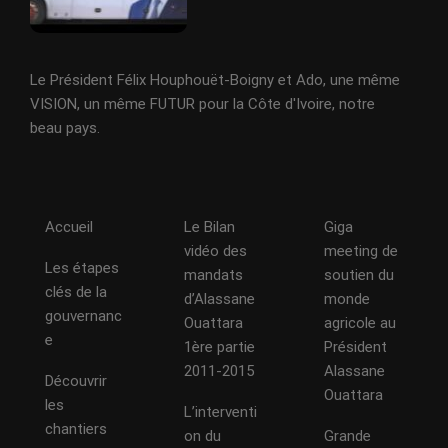
Le Président Félix Houphouët-Boigny et Ado, une même
VISION, un même FUTUR pour la Côte d'Ivoire, notre
beau pays.
Accueil
Le Bilan
Giga
vidéo des
meeting de
Les étapes
mandats
soutien du
clés de la
d’Alassane
monde
gouvernanc
Ouattara
agricole au
e
1ère partie
Président
2011-2015
Alassane
Découvrir
Ouattara
les
L’interventi
chantiers
on du
Grande