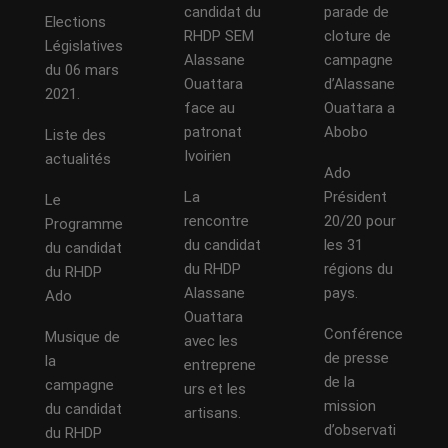
candidat du
parade de
Elections
RHDP SEM
cloture de
Législatives
Alassane
campagne
du 06 mars
Ouattara
d’Alassane
2021.
face au
Ouattara a
patronat
Abobo
Liste des
Ivoirien
actualités
Ado
La
Président
Le
rencontre
20/20 pour
Programme
du candidat
les 31
du candidat
du RHDP
régions du
du RHDP
Alassane
pays.
Ado
Ouattara
Conférence
Musique de
avec les
de presse
la
entreprene
de la
campagne
urs et les
mission
du candidat
artisans.
d’observati
du RHDP