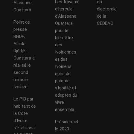
Les travaux
on
Alassane
d’hercule
électorale
Ouattara
d’Alassane
de la
Point de
Ouattara
CEDEAO
presse
pour le
RHDP,
bien-être
Alcide
des
Djédjé :
Ivoiriennes
Ouattara a
et des
réalisé le
Ivoiriens
second
épris de
miracle
paix, de
Ivoirien
stabilité et
adeptes du
Le PIB par
vivre
habitant de
ensemble.
la Côte
d’Ivoire
Présidentiel
s’établissai
le 2020 :